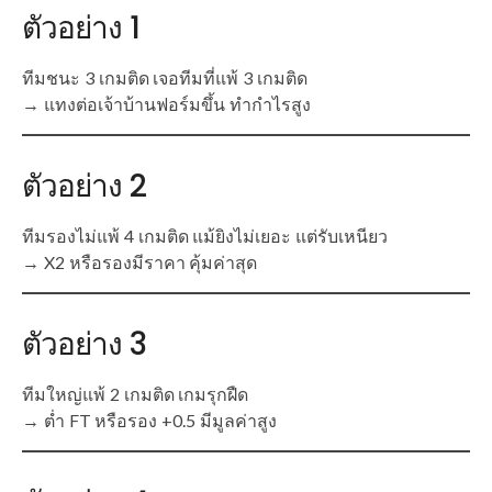
ตัวอย่าง 1
ทีมชนะ 3 เกมติด เจอทีมที่แพ้ 3 เกมติด
→ แทงต่อเจ้าบ้านฟอร์มขึ้น ทำกำไรสูง
ตัวอย่าง 2
ทีมรองไม่แพ้ 4 เกมติด แม้ยิงไม่เยอะ แต่รับเหนียว
→ X2 หรือรองมีราคา คุ้มค่าสุด
ตัวอย่าง 3
ทีมใหญ่แพ้ 2 เกมติด เกมรุกฝืด
→ ต่ำ FT หรือรอง +0.5 มีมูลค่าสูง