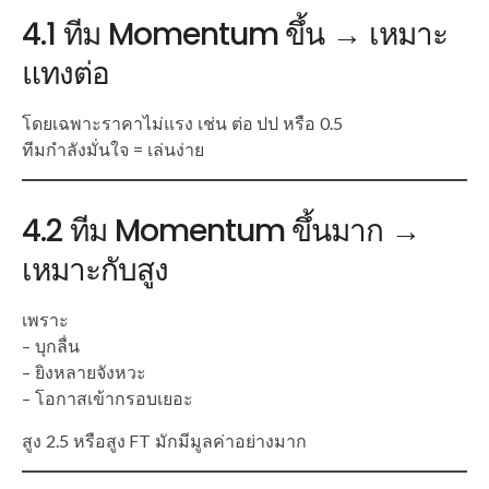
4.1 ทีม Momentum ขึ้น → เหมาะ
แทงต่อ
โดยเฉพาะราคาไม่แรง เช่น ต่อ ปป หรือ 0.5
ทีมกำลังมั่นใจ = เล่นง่าย
4.2 ทีม Momentum ขึ้นมาก →
เหมาะกับสูง
เพราะ
– บุกลื่น
– ยิงหลายจังหวะ
– โอกาสเข้ากรอบเยอะ
สูง 2.5 หรือสูง FT มักมีมูลค่าอย่างมาก