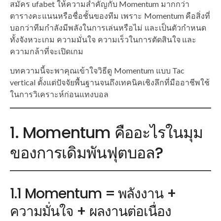
สมัคร ufabet ให้ความสำคัญกับ Momentum มากกว่า
ตารางคะแนนหรือชื่อชั้นของทีม เพราะ Momentum คือสิ่งที่
บอกว่าทีมกำลังมีพลังในการเล่นหรือไม่ และเป็นตัวกำหนด
ทั้งจังหวะเกม ความมั่นใจ ความเร็วในการตัดสินใจ และ
ความกล้าที่จะเปิดเกม
บทความนี้จะพาคุณเข้าใจวิธีดู Momentum แบบ Tac
vertical ตั้งแต่ปัจจัยพื้นฐานจนถึงเทคนิคเชิงลึกที่มืออาชีพใช้
ในการวิเคราะห์ก่อนแทงบอล
1. Momentum คืออะไรในมุม
ของการเดิมพันฟุตบอล?
1.1 Momentum = พลังงาน +
ความมั่นใจ + ผลงานต่อเนื่อง