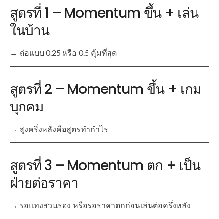
สูตรที่ 1 – Momentum ขึ้น + เล่น
ในบ้าน
→ ต่อแบบ 0.25 หรือ 0.5 คุ้มที่สุด
สูตรที่ 2 – Momentum ขึ้น + เกม
บุกคม
→ สูงครึ่งหลังคือสูตรทำกำไร
สูตรที่ 3 – Momentum ตก + เป็น
ฝ่ายต่อราคา
→ รอแทงสวนรอง หรือรอราคาตกก่อนเล่นต่อครึ่งหลัง