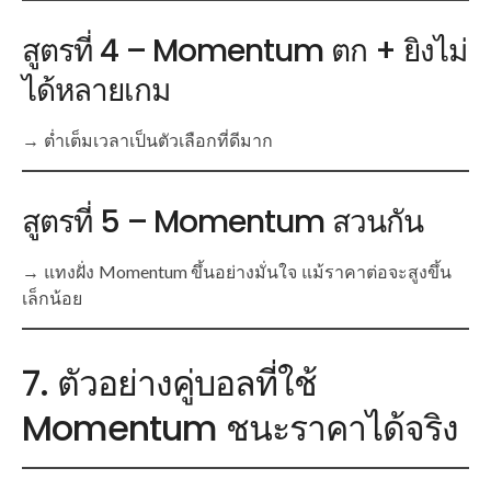
สูตรที่ 4 – Momentum ตก + ยิงไม่
ได้หลายเกม
→ ต่ำเต็มเวลาเป็นตัวเลือกที่ดีมาก
สูตรที่ 5 – Momentum สวนกัน
→ แทงฝั่ง Momentum ขึ้นอย่างมั่นใจ แม้ราคาต่อจะสูงขึ้น
เล็กน้อย
7. ตัวอย่างคู่บอลที่ใช้
Momentum ชนะราคาได้จริง