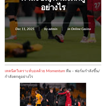
อย่างไร
Dec 11, 2025
by
admin
in
Online Casino
เทคนิควิเคราะห์บอลด้วย Momentum
ทีม – ฟอร์มกำลังขึ้น/
กำลังตกดูอย่างไร