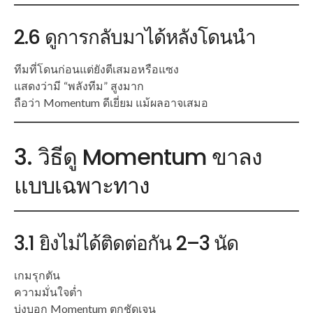
2.6 ดูการกลับมาได้หลังโดนนำ
ทีมที่โดนก่อนแต่ยังตีเสมอหรือแซง
แสดงว่ามี “พลังทีม” สูงมาก
ถือว่า Momentum ดีเยี่ยม แม้ผลอาจเสมอ
3. วิธีดู Momentum ขาลง
แบบเฉพาะทาง
3.1 ยิงไม่ได้ติดต่อกัน 2–3 นัด
เกมรุกตัน
ความมั่นใจต่ำ
บ่งบอก Momentum ตกชัดเจน