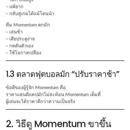
– แพ้ยาก
– กลับสู่เกมได้แม้โดนนำ
ทีม Momentum ตกมัก
– เล่นช้า
– เสียประตูง่าย
– กดดันตัวเอง
– ใช้โอกาสเปลือง
1.3 ตลาดฟุตบอลมัก “ปรับราคาช้า”
ข้อดีของผู้รู้จัก Momentum คือ
ราคาแฮนดิแคปมักไม่สะท้อน Momentum เต็มที่
ผู้เล่นจะได้ราคาดีกว่าความเป็นจริง
2. วิธีดู Momentum ขาขึ้น