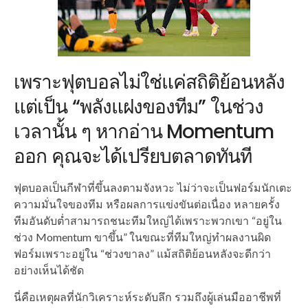
เพราะฟุตบอลไม่ใช่แค่สถิติย้อนหลัง
แต่เป็น “พลังแฝงของทีม” ในช่วง
เวลานั้น ๆ หากอ่าน Momentum
ออก คุณจะได้เปรียบตลาดทันที
ฟุตบอลเป็นกีฬาที่ขึ้นลงตามจังหวะ ไม่ว่าจะเป็นฟอร์มนักเตะ
ความมั่นใจของทีม หรือผลการแข่งขันต่อเนื่อง หลายครั้ง
ทีมอันดับต่ำสามารถชนะทีมใหญ่ได้เพราะพวกเขา “อยู่ใน
ช่วง Momentum ขาขึ้น” ในขณะที่ทีมใหญ่ทำผลงานผิด
ฟอร์มเพราะอยู่ใน “ช่วงขาลง” แม้สถิติย้อนหลังจะดีกว่า
อย่างเห็นได้ชัด
นี่คือเหตุผลที่นักวิเคราะห์ระดับลึก รวมถึงผู้เล่นมืออาชีพที่