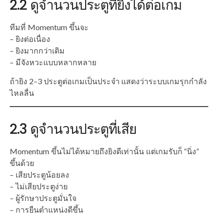
2.2 ดูจำนวนประตูที่ยิงได้ต่อเกม
ทีมที่ Momentum ขึ้นจะ
– ยิงต่อเนื่อง
– ยิงมากกว่าเดิม
– มีจังหวะแบบหลากหลาย
ถ้ายิง 2–3 ประตูต่อเกมเป็นประจำ แสดงว่าระบบเกมรุกกำลัง
ไหลลื่น
2.3 ดูจำนวนประตูที่เสีย
Momentum ขึ้นไม่ได้หมายถึงยิงดีเท่านั้น แต่เกมรับก็ “นิ่ง”
ขึ้นด้วย
– เสียประตูน้อยลง
– ไม่เสียประตูง่าย
– ผู้รักษาประตูมั่นใจ
– การยืนตำแหน่งดีขึ้น