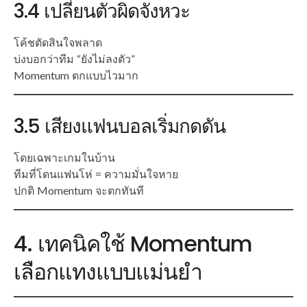
3.4 เปลี่ยนตัวผิดจังหวะ
โค้ชตัดสินใจพลาด
บ่งบอกว่าทีม “ยังไม่ลงตัว”
Momentum ตกแบบไวมาก
3.5 เสียงแฟนบอลเริ่มกดดัน
โดยเฉพาะเกมในบ้าน
ทีมที่โดนแฟนโห่ = ความมั่นใจหาย
ปกติ Momentum จะตกทันที
4. เทคนิคใช้ Momentum
เลือกแทงแบบแม่นยำ