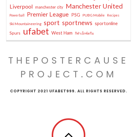
Manchester United
Liverpool
manchester city
Premier League
PSG
PUBG Mobile
Powerball
Recipes
sport
sportnews
sportonline
Ski Mountaineering
ufabet
Spurs
West Ham
กีฬาเอ็กซ์ตรีม
THEPOSTERCAUSE
PROJECT.COM
COPYRIGHT 2021 UFABET999. ALL RIGHTS RESERVED.