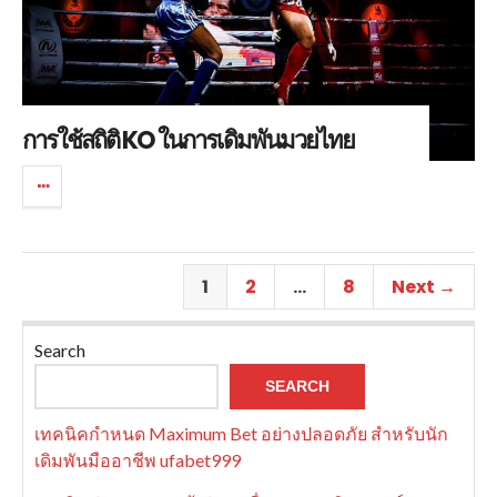
การใช้สถิติ KO ในการเดิมพันมวยไทย
1
2
…
8
Next →
Search
SEARCH
เทคนิคกำหนด Maximum Bet อย่างปลอดภัย สำหรับนัก
เดิมพันมืออาชีพ ufabet999