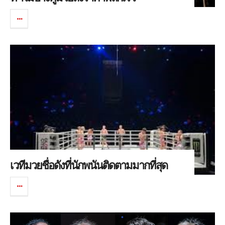
เวทีมวยชื่อดังที่นักพนันติดตามมากที่สุด