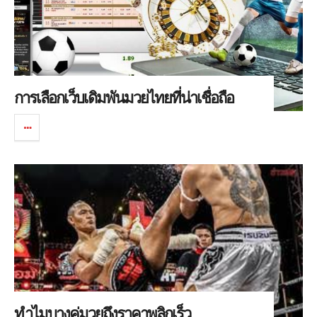
การเลือกเว็บเดิมพันมวยไทยที่น่าเชื่อถือ
ทำไมบางคู่มวยถึงราคาพลิกเร็ว