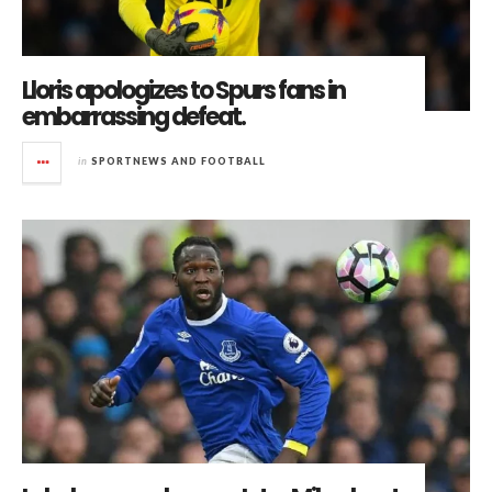
Lloris apologizes to Spurs fans in
embarrassing defeat.
in
SPORTNEWS AND FOOTBALL