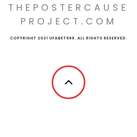
THEPOSTERCAUSE
PROJECT.COM
COPYRIGHT 2021 UFABET999. ALL RIGHTS RESERVED.