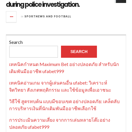
during police investigation.
in
SPORTNEWS AND FOOTBALL
Search
SEARCH
เทคนิคกำหนด Maximum Bet อย่างปลอดภัย สำหรับนัก
เดิมพันมืออาชีพ ufabet999
เทคนิคอ่านเกม จากผู้เล่นคนอื่น ufabet: วิเคราะห์
จิตวิทยา สังเกตพฤติกรรม และใช้ข้อมูลเพื่อเอาชนะ
วิธีใช้ สูตรทบต้น แบบมีขอบเขต อย่างปลอดภัย: เคล็ดลับ
การบริหารเงินที่นักเดิมพันมืออาชีพเลือกใช้
การประเมินความเสี่ยง จากการเล่นหลายโต๊ะอย่าง
ปลอดภัย ufabet999