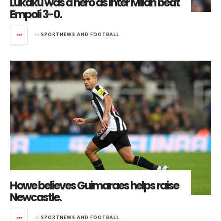
Lukaku was a hero as Inter Milan beat
Empoli 3-0.
in
SPORTNEWS AND FOOTBALL
Howe believes Guimaraes helps raise
Newcastle.
in
SPORTNEWS AND FOOTBALL