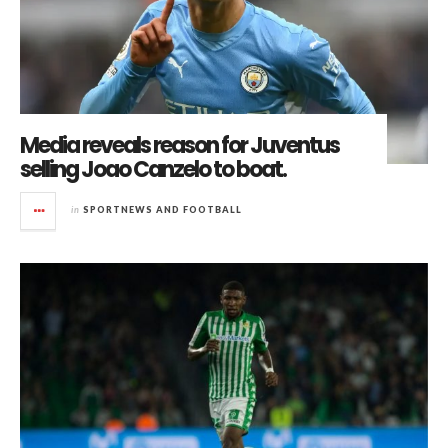
Media reveals reason for Juventus
selling Joao Canzelo to boat.
in
SPORTNEWS AND FOOTBALL