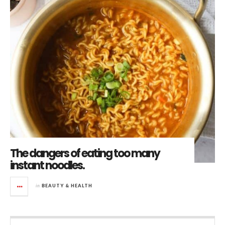
The dangers of eating too many
instant noodles.
in
BEAUTY & HEALTH