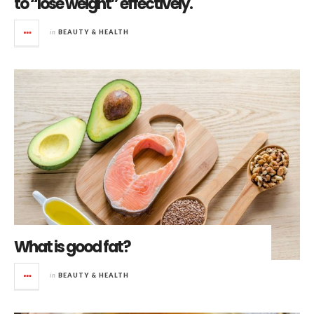
to “lose weight” effectively.
in
BEAUTY & HEALTH
What is good fat?
in
BEAUTY & HEALTH