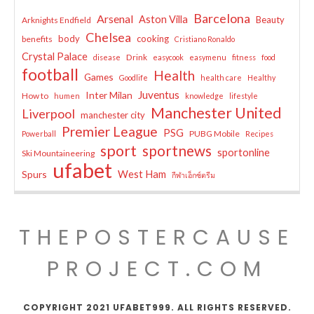
Barcelona
Arsenal
Aston Villa
Beauty
Arknights Endfield
Chelsea
body
cooking
benefits
Cristiano Ronaldo
Crystal Palace
Drink
disease
easycook
easymenu
fitness
food
football
Health
Games
Goodlife
health care
Healthy
Juventus
Inter Milan
How to
humen
knowledge
lifestyle
Manchester United
Liverpool
manchester city
Premier League
PSG
PUBG Mobile
Powerball
Recipes
sport
sportnews
sportonline
Ski Mountaineering
ufabet
Spurs
West Ham
กีฬาเอ็กซ์ตรีม
THEPOSTERCAUSE
PROJECT.COM
COPYRIGHT 2021 UFABET999. ALL RIGHTS RESERVED.