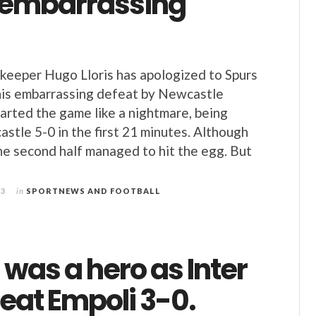
n embarrassing
eeper Hugo Lloris has apologized to Spurs
his embarrassing defeat by Newcastle
tarted the game like a nightmare, being
stle 5-0 in the first 21 minutes. Although
he second half managed to hit the egg. But
23
in
SPORTNEWS AND FOOTBALL
was a hero as Inter
eat Empoli 3-0.