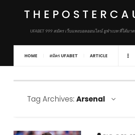
THEPOSTERCA
UFABET 999 สมัคร เว็บแทงบอลออนไลน์ ยูฟ่าเบท ที่ได้มาต
HOME
สมัคร UFABET
ARTICLE
Tag Archives:
Arsenal