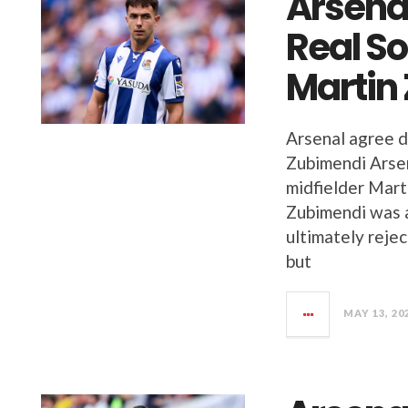
Arsenal
Real S
Martin
Arsenal agree d
Zubimendi Arsen
midfielder Mart
Zubimendi was a
ultimately reje
but
MAY 13, 20