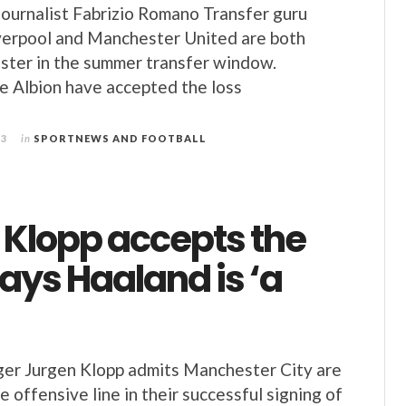
 journalist Fabrizio Romano Transfer guru
iverpool and Manchester United are both
ster in the summer transfer window.
 Albion have accepted the loss
23
in
SPORTNEWS AND FOOTBALL
 Klopp accepts the
ays Haaland is ‘a
ger Jurgen Klopp admits Manchester City are
e offensive line in their successful signing of