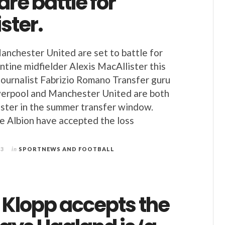
are battle for
ster.
anchester United are set to battle for
ntine midfielder Alexis MacAllister this
 journalist Fabrizio Romano Transfer guru
iverpool and Manchester United are both
ster in the summer transfer window.
 Albion have accepted the loss
23
in
SPORTNEWS AND FOOTBALL
 Klopp accepts the