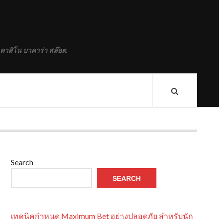
M
 คาสิโน บาคาร่า สล๊อต.
Search
SEARCH
เทคนิคกำหนด Maximum Bet อย่างปลอดภัย สำหรับนัก