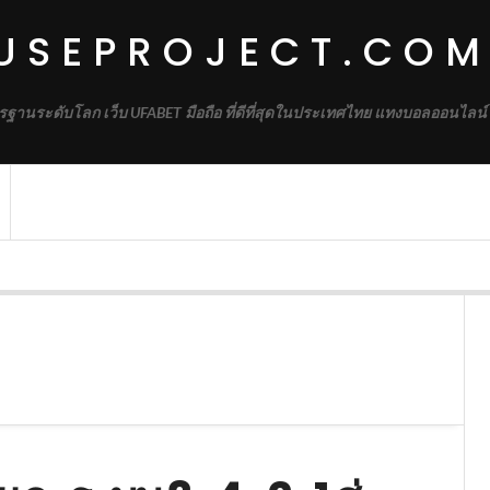
USEPROJECT.CO
รฐานระดับโลก เว็บ UFABET มือถือ ที่ดีที่สุดในประเทศไทย แทงบอลออนไลน์