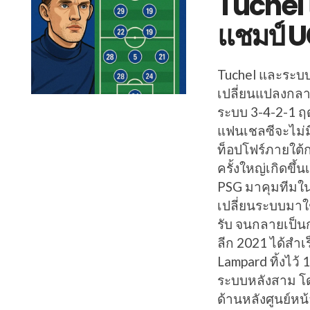
Tuchel 
แชมป์ U
Tuchel และระบบ
เปลี่ยนแปลงกลาง
ระบบ 3-4-2-1 ฤด
แฟนเชลซีจะไม่มี
ท็อปโฟร์ภายใต้
ครั้งใหญ่เกิดขึ้
PSG มาคุมทีมใน
เปลี่ยนระบบมาใช
รับ จนกลายเป็น
ลีก 2021 ได้สำเร
Lampard ทิ้งไว้ 
ระบบหลังสาม โดย
ด้านหลังศูนย์หน้