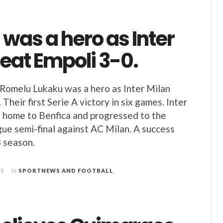
was a hero as Inter
eat Empoli 3-0.
 Romelu Lukaku was a hero as Inter Milan
 Their first Serie A victory in six games. Inter
t home to Benfica and progressed to the
e semi-final against AC Milan. A success
 season.
23
in
SPORTNEWS AND FOOTBALL