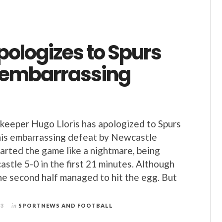
apologizes to Spurs
n embarrassing
eeper Hugo Lloris has apologized to Spurs
his embarrassing defeat by Newcastle
tarted the game like a nightmare, being
stle 5-0 in the first 21 minutes. Although
he second half managed to hit the egg. But
23
in
SPORTNEWS AND FOOTBALL