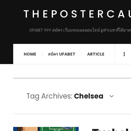
THEPOSTERCA
UFABET 999 สมัคร เว็บแทงบอลออนไลน์ ยูฟ่าเบท ที่ได้มาต
HOME
สมัคร UFABET
ARTICLE
Tag Archives:
Chelsea