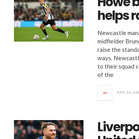
Howe b
helps r
Newcastle mana
midfielder Brun
raise the stand
ways. Newcastl
to their squad
of the
APR 26, 20
Liverp