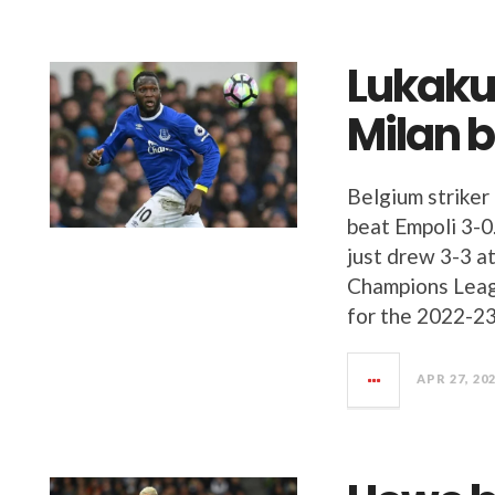
Lukaku 
Milan b
Belgium striker
beat Empoli 3-0.
just drew 3-3 a
Champions Leagu
for the 2022-23
APR 27, 20