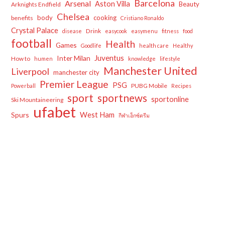
Barcelona
Arsenal
Aston Villa
Beauty
Arknights Endfield
Chelsea
body
cooking
benefits
Cristiano Ronaldo
Crystal Palace
Drink
disease
easycook
easymenu
fitness
food
football
Health
Games
Goodlife
health care
Healthy
Juventus
Inter Milan
How to
humen
knowledge
lifestyle
Manchester United
Liverpool
manchester city
Premier League
PSG
PUBG Mobile
Powerball
Recipes
sport
sportnews
sportonline
Ski Mountaineering
ufabet
Spurs
West Ham
กีฬาเอ็กซ์ตรีม