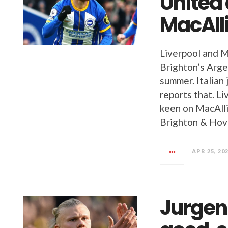
United 
MacAlli
Liverpool and M
Brighton’s Arge
summer. Italian
reports that. L
keen on MacAlli
Brighton & Hove
APR 25, 20
Jurgen