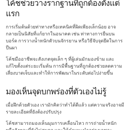
โค้ชช่วยวางรากฐานที่ถูกต้องตั้งแต่
แรก
การเริ่มต้นด้วยท่าทางหรือเทคนิคที่ผิดเพียงเล็กน้อย อาจ
กลายเป็นนิสัยที่แก้ยากในอนาคต เช่น ท่าทางการยืนบน
บอร์ด การวางน้ำหนักตัวบนจักรยาน หรือวิธีจับจุดยึดในการ
ปีนผา
โค้ชมืออาชีพจะสังเกตจุดเล็ก ๆ ที่ผู้เล่นมักมองข้าม และ
แก้ไขตั้งแต่ระยะเริ่มต้น การมีพื้นฐานที่ถูกต้องช่วยลดความ
เสี่ยงบาดเจ็บและทำให้การพัฒนาในระดับต่อไปง่ายขึ้น
มองเห็นจุดบกพร่องที่ตัวเองไม่รู้
เมื่อฝึกด้วยตัวเอง เรามักคิดว่าทำได้ดีแล้ว แต่ความจริงอาจมี
รายละเอียดที่ยังต้องปรับปรุง
โค้ชสามารถมองเห็นมุมการเคลื่อนไหว การถ่ายน้ำหนัก
หรือจังหวะที่ยังไม่สมดุล และให้คำแนะนำอย่างเฉพาะ