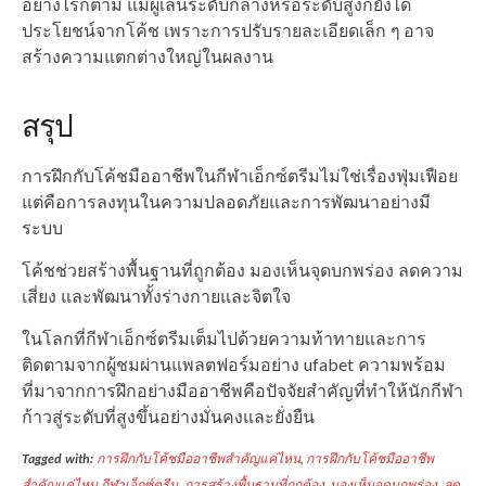
อย่างไรก็ตาม แม้ผู้เล่นระดับกลางหรือระดับสูงก็ยังได้
ประโยชน์จากโค้ช เพราะการปรับรายละเอียดเล็ก ๆ อาจ
สร้างความแตกต่างใหญ่ในผลงาน
สรุป
การฝึกกับโค้ชมืออาชีพในกีฬาเอ็กซ์ตรีมไม่ใช่เรื่องฟุ่มเฟือย
แต่คือการลงทุนในความปลอดภัยและการพัฒนาอย่างมี
ระบบ
โค้ชช่วยสร้างพื้นฐานที่ถูกต้อง มองเห็นจุดบกพร่อง ลดความ
เสี่ยง และพัฒนาทั้งร่างกายและจิตใจ
ในโลกที่กีฬาเอ็กซ์ตรีมเต็มไปด้วยความท้าทายและการ
ติดตามจากผู้ชมผ่านแพลตฟอร์มอย่าง ufabet ความพร้อม
ที่มาจากการฝึกอย่างมืออาชีพคือปัจจัยสำคัญที่ทำให้นักกีฬา
ก้าวสู่ระดับที่สูงขึ้นอย่างมั่นคงและยั่งยืน
Tagged with:
การฝึกกับโค้ชมืออาชีพสำคัญแค่ไหน
,
การฝึกกับโค้ชมืออาชีพ
สำคัญแค่ไหน กีฬาเอ็กซ์ตรีม
,
การสร้างพื้นฐานที่ถูกต้อง
,
มองเห็นจุดบกพร่อง
,
ลด