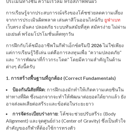
ประเมินทางชัน ความเร็วลม หรือสภาพพื้นผิว
การเรียนรู้จากประสบการณ์จริงของโค้ชช่วยลดความเสี่ยง
จากการประเมินผิดพลาด เล่นคาสิโนออนไลน์กับ
ยูฟ่าเบท
เว็บตรง มั่นคง ปลอดภัย ระบบทันสมัยที่สุด สมัครง่าย ไม่ผ่าน
เอเย่นต์ พร้อมโปรโมชั่นเด็ดทุกวัน
การฝึกกับโค้ชมืออาชีพในกีฬาเอ็กซ์ตรีมปี
2026
ไม่ใช่เพียง
แค่การเรียนรู้วิธีเล่น แต่คือการลงทุนเพื่อ “ความปลอดภัย”
และ “การพัฒนาที่ก้าวกระโดด” โดยมีความสำคัญในด้าน
ต่างๆ ดังนี้ครับ
1. การสร้างพื้นฐานที่ถูกต้อง (Correct Fundamentals)
ป้องกันนิสัยที่ผิด
: การฝึกเองมักทำให้เกิดความเคยชินใน
ท่าทางที่ผิด ซึ่งนอกจากจะทำให้พัฒนาต่อยอดได้ยากแล้ว ยัง
อาจส่งผลเสียต่อสรีระและข้อต่อในระยะยาว
การจัดระเบียบร่างกาย
: โค้ชจะช่วยปรับสรีระ (Body
Alignment) และจุดศูนย์ถ่วง (Center of Gravity) ซึ่งเป็นหัวใจ
สำคัญของกีฬาที่ต้องใช้การทรงตัว