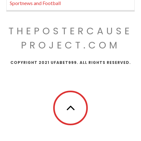
Sportnews and Football
THEPOSTERCAUSE
PROJECT.COM
COPYRIGHT 2021 UFABET999. ALL RIGHTS RESERVED.