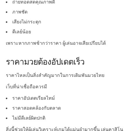
ถ่ายทอดสดคุณภาพดี
ภาพชัด
เสียงไม่กระตุก
ดีเลย์น้อย
เพราะหากภาพช้ากว่าราคา ผู้เล่นอาจเสียเปรียบได้
ราคามวยต้องอัปเดตเร็ว
ราคาไหลเป็นสิ่งสำคัญมากในการเดิมพันมวยไทย
เว็บที่น่าเชื่อถือควรมี
ราคาอัปเดตเรียลไทม์
ราคาสอดคล้องกับตลาด
ไม่มีดีเลย์ผิดปกติ
สิ่งนี้ช่วยให้ผู้เล่นวิเคราะห์เกมได้แม่นยำมากขึ้น เล่นคาสิโน