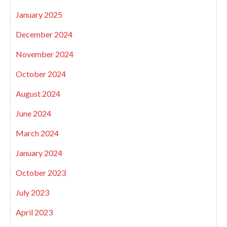
January 2025
December 2024
November 2024
October 2024
August 2024
June 2024
March 2024
January 2024
October 2023
July 2023
April 2023