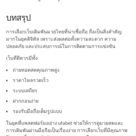
บทสรุป
การเลือกเว็บเดิมพันมวยไทยที่น่าเชื่อถือ ถือเป็นสิ่งสำคัญ
มากในยุคดิจิทัล เพราะส่งผลต่อทั้งความสะดวก ความ
ปลอดภัย และประสบการณ์ในการติดตามการแข่งขัน
เว็บที่ดีควรมีทั้ง
ถ่ายทอดสดคุณภาพสูง
ราคาไหลรวดเร็ว
ระบบเสถียร
ฝากถอนง่าย
รองรับมือถือเต็มรูปแบบ
ในยุคที่แพลตฟอร์มอย่าง ufabet ช่วยให้การดูมวยสดและ
การเดิมพันผ่านมือถือเป็นเรื่องง่าย การเลือกเว็บที่มีคุณภาพ