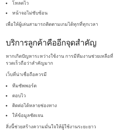
โหลดไว
หน้าจอไม่ซับซ้อน
เพื่อให้ผู้เล่นสามารถติดตามเกมได้ทุกที่ทุกเวลา
บริการลูกค้าคืออีกจุดสำคัญ
หากเกิดปัญหาระหว่างใช้งาน การมีทีมงานช่วยเหลือที่
รวดเร็วถือว่าสำคัญมาก
เว็บที่น่าเชื่อถือควรมี
ทีมซัพพอร์ต
ตอบไว
ติดต่อได้หลายช่องทาง
ให้ข้อมูลชัดเจน
สิ่งนี้ช่วยสร้างความมั่นใจให้ผู้ใช้งานระยะยาว