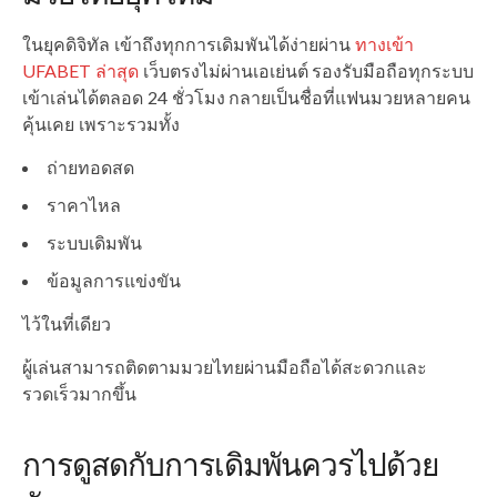
ในยุคดิจิทัล เข้าถึงทุกการเดิมพันได้ง่ายผ่าน
ทางเข้า
UFABET ล่าสุด
เว็บตรงไม่ผ่านเอเย่นต์ รองรับมือถือทุกระบบ
เข้าเล่นได้ตลอด 24 ชั่วโมง กลายเป็นชื่อที่แฟนมวยหลายคน
คุ้นเคย เพราะรวมทั้ง
ถ่ายทอดสด
ราคาไหล
ระบบเดิมพัน
ข้อมูลการแข่งขัน
ไว้ในที่เดียว
ผู้เล่นสามารถติดตามมวยไทยผ่านมือถือได้สะดวกและ
รวดเร็วมากขึ้น
การดูสดกับการเดิมพันควรไปด้วย