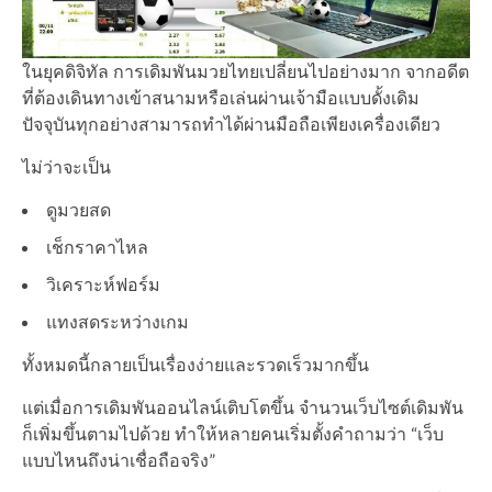
ในยุคดิจิทัล การเดิมพันมวยไทยเปลี่ยนไปอย่างมาก จากอดีต
ที่ต้องเดินทางเข้าสนามหรือเล่นผ่านเจ้ามือแบบดั้งเดิม
ปัจจุบันทุกอย่างสามารถทำได้ผ่านมือถือเพียงเครื่องเดียว
ไม่ว่าจะเป็น
ดูมวยสด
เช็กราคาไหล
วิเคราะห์ฟอร์ม
แทงสดระหว่างเกม
ทั้งหมดนี้กลายเป็นเรื่องง่ายและรวดเร็วมากขึ้น
แต่เมื่อการเดิมพันออนไลน์เติบโตขึ้น จำนวนเว็บไซต์เดิมพัน
ก็เพิ่มขึ้นตามไปด้วย ทำให้หลายคนเริ่มตั้งคำถามว่า “เว็บ
แบบไหนถึงน่าเชื่อถือจริง”