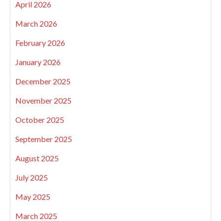
April 2026
March 2026
February 2026
January 2026
December 2025
November 2025
October 2025
September 2025
August 2025
July 2025
May 2025
March 2025