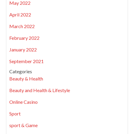
May 2022
April 2022
March 2022
February 2022
January 2022
September 2021
Categories
Beauty & Health
Beauty and Health & Lifestyle
Online Casino
Sport
sport & Game