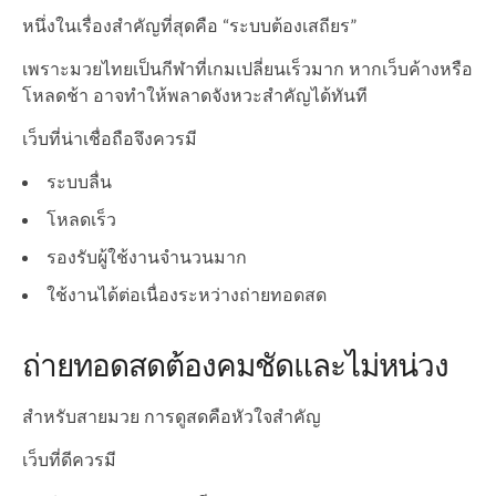
หนึ่งในเรื่องสำคัญที่สุดคือ “ระบบต้องเสถียร”
เพราะมวยไทยเป็นกีฬาที่เกมเปลี่ยนเร็วมาก หากเว็บค้างหรือ
โหลดช้า อาจทำให้พลาดจังหวะสำคัญได้ทันที
เว็บที่น่าเชื่อถือจึงควรมี
ระบบลื่น
โหลดเร็ว
รองรับผู้ใช้งานจำนวนมาก
ใช้งานได้ต่อเนื่องระหว่างถ่ายทอดสด
ถ่ายทอดสดต้องคมชัดและไม่หน่วง
สำหรับสายมวย การดูสดคือหัวใจสำคัญ
เว็บที่ดีควรมี