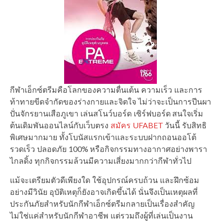
กีฬาเอ็กซ์ตรีมคือโลกของความตื่นเต้น ความเร็ว และการ
ท้าทายขีดจำกัดของร่างกายและจิตใจ ไม่ว่าจะเป็นการปีนผา
ปั่นจักรยานเสือภูเขา เล่นสโนว์บอร์ด เซิร์ฟบอร์ด สนใจเริ่ม
ต้นเดิมพันออนไลน์กับเว็บตรง
สมัคร UFABET
วันนี้ รับสิทธิ
พิเศษมากมาย ทั้งโบนัสแรกเข้าและระบบฝากถอนออโต้
รวดเร็ว ปลอดภัย 100% หรือกิจกรรมทางอากาศอย่างพารา
ไกลดิ้ง ทุกกิจกรรมล้วนมีความเสี่ยงมากกว่ากีฬาทั่วไป
แม้จะเตรียมตัวดีเพียงใด ใช้อุปกรณ์ครบถ้วน และฝึกซ้อม
อย่างมีวินัย อุบัติเหตุก็ยังอาจเกิดขึ้นได้ นั่นจึงเป็นเหตุผลที่
ประกันภัยสำหรับนักกีฬาเอ็กซ์ตรีมกลายเป็นเรื่องสำคัญ
ไม่ใช่แค่สำหรับนักกีฬาอาชีพ แต่รวมถึงผู้ที่เล่นเป็นงาน