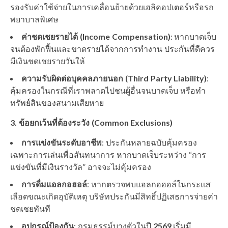
รองรับค่าใช้จ่ายในการเคลื่อนย้ายด้วยเฮลิคอปเตอร์หรือรถ
พยาบาลพิเศษ
ค่าชดเชยรายได้ (Income Compensation)
: หากบาดเจ็บ
จนต้องพักฟื้นและขาดรายได้จากการทำงาน ประกันที่ดีควร
มีเงินชดเชยรายวันให้
ความรับผิดต่อบุคคลภายนอก (Third Party Liability)
:
คุ้มครองในกรณีที่เราพลาดไปชนผู้อื่นจนบาดเจ็บ หรือทำ
ทรัพย์สินของสนามเสียหาย
3. ข้อยกเว้นที่ต้องระวัง (Common Exclusions)
การแข่งขันระดับอาชีพ
: ประกันหลายฉบับคุ้มครอง
เฉพาะการเล่นเพื่อสันทนาการ หากบาดเจ็บระหว่าง “การ
แข่งขันที่มีเงินรางวัล” อาจจะไม่คุ้มครอง
การดื่มแอลกอฮอล์
: หากตรวจพบแอลกอฮอล์ในกระแส
เลือดขณะเกิดอุบัติเหตุ บริษัทประกันมีสิทธิ์ปฏิเสธการจ่ายค่า
ชดเชยทันที
อุปกรณ์ป้องกัน
: กรมธรรม์บางตัวในปี
2569
เริ่มมี