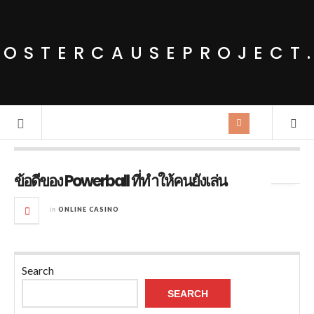
POSTERCAUSEPROJECT
Tag Archives:
เปลี่ยนสถานะทางการเงิน
ข้อดีของ Powerball ที่ทำให้คนยังเล่น
in
ONLINE CASINO
Search
SEARCH