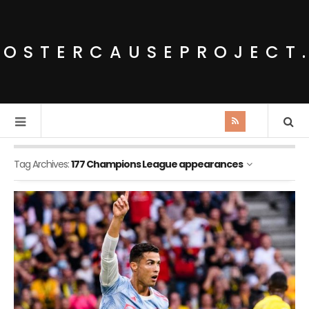
POSTERCAUSEPROJECT
Tag Archives:
177 Champions League appearances