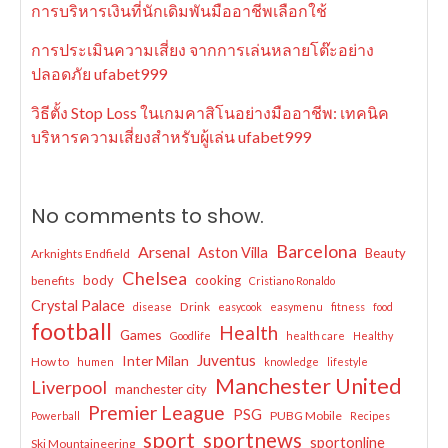
การบริหารเงินที่นักเดิมพันมืออาชีพเลือกใช้
การประเมินความเสี่ยง จากการเล่นหลายโต๊ะอย่าง
ปลอดภัย ufabet999
วิธีตั้ง Stop Loss ในเกมคาสิโนอย่างมืออาชีพ: เทคนิค
บริหารความเสี่ยงสำหรับผู้เล่น ufabet999
No comments to show.
Barcelona
Arsenal
Aston Villa
Beauty
Arknights Endfield
Chelsea
body
cooking
benefits
Cristiano Ronaldo
Crystal Palace
Drink
disease
easycook
easymenu
fitness
food
football
Health
Games
Goodlife
health care
Healthy
Juventus
Inter Milan
How to
humen
knowledge
lifestyle
Manchester United
Liverpool
manchester city
Premier League
PSG
PUBG Mobile
Powerball
Recipes
sport
sportnews
sportonline
Ski Mountaineering