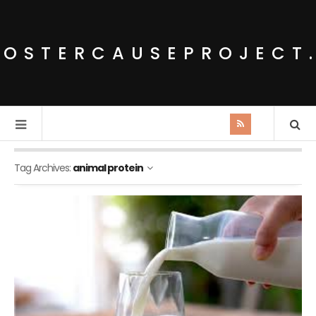
POSTERCAUSEPROJECT
Tag Archives:
animal protein