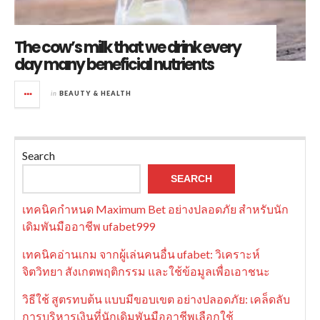
The cow’s milk that we drink every
day many beneficial nutrients
in
BEAUTY & HEALTH
Search
SEARCH
เทคนิคกำหนด Maximum Bet อย่างปลอดภัย สำหรับนัก
เดิมพันมืออาชีพ ufabet999
เทคนิคอ่านเกม จากผู้เล่นคนอื่น ufabet: วิเคราะห์
จิตวิทยา สังเกตพฤติกรรม และใช้ข้อมูลเพื่อเอาชนะ
วิธีใช้ สูตรทบต้น แบบมีขอบเขต อย่างปลอดภัย: เคล็ดลับ
การบริหารเงินที่นักเดิมพันมืออาชีพเลือกใช้