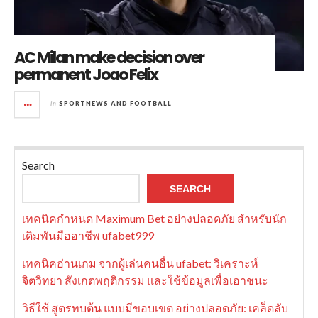
AC Milan make decision over
permanent Joao Felix
in
SPORTNEWS AND FOOTBALL
Search
SEARCH
เทคนิคกำหนด Maximum Bet อย่างปลอดภัย สำหรับนัก
เดิมพันมืออาชีพ ufabet999
เทคนิคอ่านเกม จากผู้เล่นคนอื่น ufabet: วิเคราะห์
จิตวิทยา สังเกตพฤติกรรม และใช้ข้อมูลเพื่อเอาชนะ
วิธีใช้ สูตรทบต้น แบบมีขอบเขต อย่างปลอดภัย: เคล็ดลับ