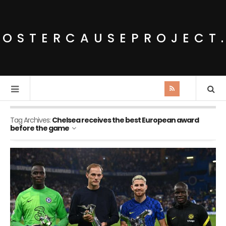
POSTERCAUSEPROJECT
Tag Archives:
Chelsea receives the best European award
before the game