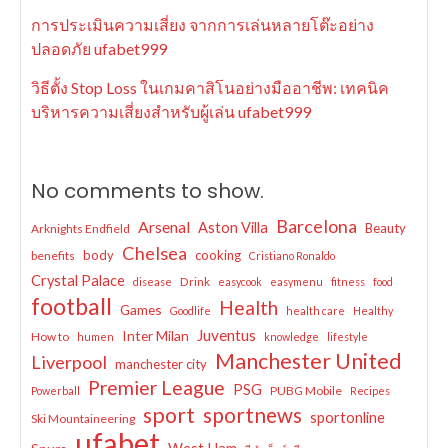
การประเมินความเสี่ยง จากการเล่นหลายโต๊ะอย่าง
ปลอดภัย ufabet999
วิธีตั้ง Stop Loss ในเกมคาสิโนอย่างมืออาชีพ: เทคนิค
บริหารความเสี่ยงสำหรับผู้เล่น ufabet999
No comments to show.
Barcelona
Arsenal
Aston Villa
Beauty
Arknights Endfield
Chelsea
body
cooking
benefits
Cristiano Ronaldo
Crystal Palace
Drink
disease
easycook
easymenu
fitness
food
football
Health
Games
Goodlife
health care
Healthy
Juventus
Inter Milan
How to
humen
knowledge
lifestyle
Manchester United
Liverpool
manchester city
Premier League
PSG
PUBG Mobile
Powerball
Recipes
sport
sportnews
sportonline
Ski Mountaineering
ufabet