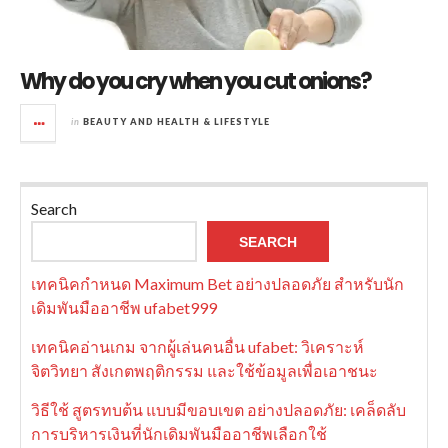
Why do you cry when you cut onions?
in
BEAUTY AND HEALTH & LIFESTYLE
Search
SEARCH
เทคนิคกำหนด Maximum Bet อย่างปลอดภัย สำหรับนัก
เดิมพันมืออาชีพ ufabet999
เทคนิคอ่านเกม จากผู้เล่นคนอื่น ufabet: วิเคราะห์
จิตวิทยา สังเกตพฤติกรรม และใช้ข้อมูลเพื่อเอาชนะ
วิธีใช้ สูตรทบต้น แบบมีขอบเขต อย่างปลอดภัย: เคล็ดลับ
การบริหารเงินที่นักเดิมพันมืออาชีพเลือกใช้