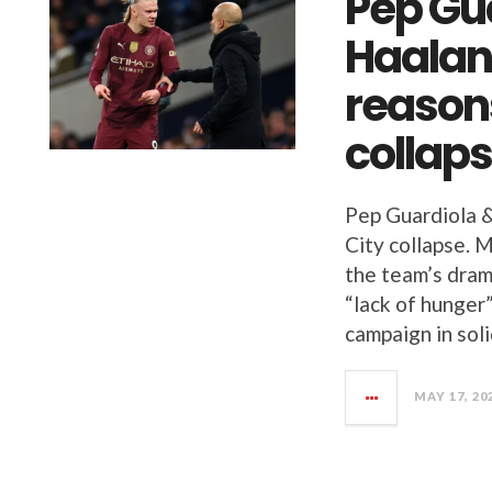
Pep Gua
Haalan
reasons
collap
Pep Guardiola &
City collapse. 
the team’s dram
“lack of hunger
campaign in soli
MAY 17, 20