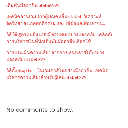
เดิมพันมืออาชีพ ufabet999
เทคนิคอ่านเกม จากผู้เล่นคนอื่น ufabet: วิเคราะห์
จิตวิทยา สังเกตพฤติกรรม และใช้ข้อมูลเพื่อเอาชนะ
วิธีใช้ สูตรทบต้น แบบมีขอบเขต อย่างปลอดภัย: เคล็ดลับ
การบริหารเงินที่นักเดิมพันมืออาชีพเลือกใช้
การประเมินความเสี่ยง จากการเล่นหลายโต๊ะอย่าง
ปลอดภัย ufabet999
วิธีตั้ง Stop Loss ในเกมคาสิโนอย่างมืออาชีพ: เทคนิค
บริหารความเสี่ยงสำหรับผู้เล่น ufabet999
No comments to show.