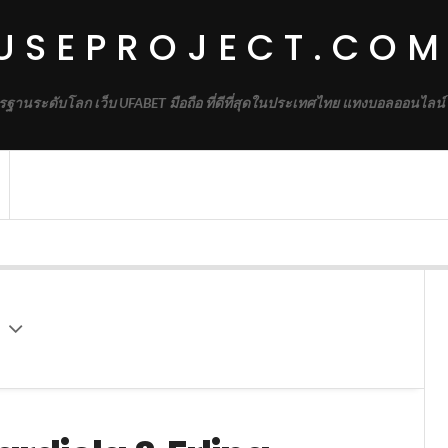
USEPROJECT.CO
รฐานระดับโลก เว็บ UFABET มือถือ ที่ดีที่สุดในประเทศไทย แทงบอลออนไลน์