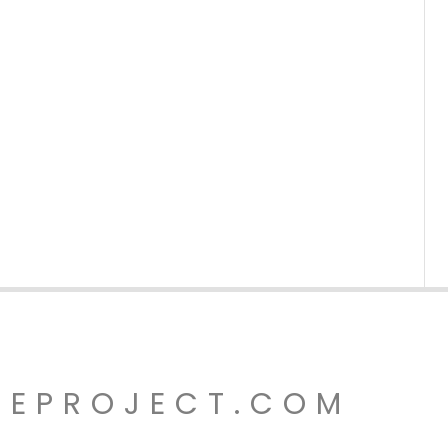
SEPROJECT.COM