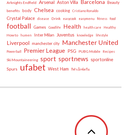
Barcelona
Arsenal
Aston Villa
Beauty
Arknights Endfield
Chelsea
body
cooking
benefits
Cristiano Ronaldo
Crystal Palace
Drink
disease
easycook
easymenu
fitness
food
football
Health
Games
Goodlife
health care
Healthy
Juventus
Inter Milan
How to
humen
knowledge
lifestyle
Manchester United
Liverpool
manchester city
Premier League
PSG
PUBG Mobile
Powerball
Recipes
sport
sportnews
sportonline
Ski Mountaineering
ufabet
Spurs
West Ham
กีฬาเอ็กซ์ตรีม