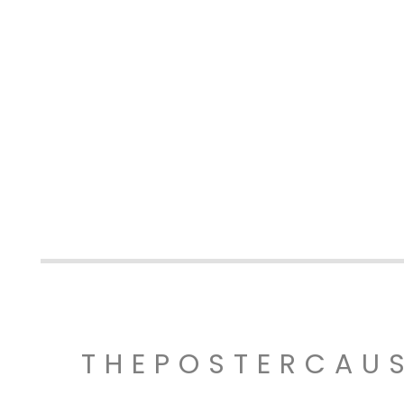
THEPOSTERCAU