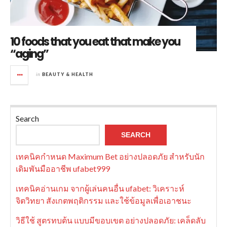
10 foods that you eat that make you
“aging”
in
BEAUTY & HEALTH
Search
SEARCH
เทคนิคกำหนด Maximum Bet อย่างปลอดภัย สำหรับนัก
เดิมพันมืออาชีพ ufabet999
เทคนิคอ่านเกม จากผู้เล่นคนอื่น ufabet: วิเคราะห์
จิตวิทยา สังเกตพฤติกรรม และใช้ข้อมูลเพื่อเอาชนะ
วิธีใช้ สูตรทบต้น แบบมีขอบเขต อย่างปลอดภัย: เคล็ดลับ