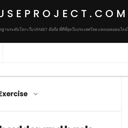
USEPROJECT.CO
รฐานระดับโลก เว็บ UFABET มือถือ ที่ดีที่สุดในประเทศไทย แทงบอลออนไลน์
Exercise