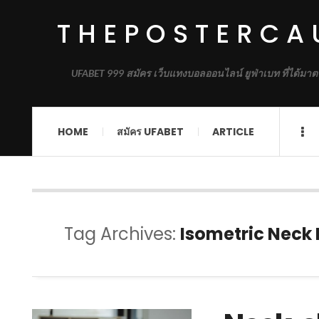
THEPOSTERCA
UFABET 999 สมัคร เว็บแทงบอลออนไลน์ ยูฟ่าเบท ที่ได้มาต
HOME
สมัคร UFABET
ARTICLE
Tag Archives:
Isometric Neck 