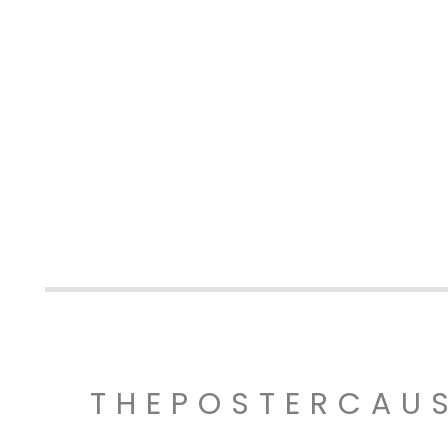
THEPOSTERCAU