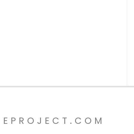
SEPROJECT.COM