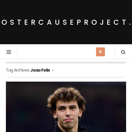
POSTERCAUSEPROJECT
Tag Archives:
Joao Felix