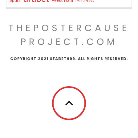
Spurs
West Ham
กีฬาเอ็กซ์ตรีม
THEPOSTERCAUSE
PROJECT.COM
COPYRIGHT 2021 UFABET999. ALL RIGHTS RESERVED.