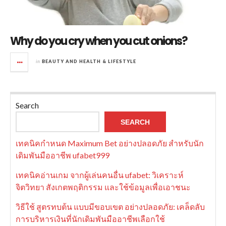
Why do you cry when you cut onions?
in
BEAUTY AND HEALTH & LIFESTYLE
Search
SEARCH
เทคนิคกำหนด Maximum Bet อย่างปลอดภัย สำหรับนัก
เดิมพันมืออาชีพ ufabet999
เทคนิคอ่านเกม จากผู้เล่นคนอื่น ufabet: วิเคราะห์
จิตวิทยา สังเกตพฤติกรรม และใช้ข้อมูลเพื่อเอาชนะ
วิธีใช้ สูตรทบต้น แบบมีขอบเขต อย่างปลอดภัย: เคล็ดลับ
การบริหารเงินที่นักเดิมพันมืออาชีพเลือกใช้