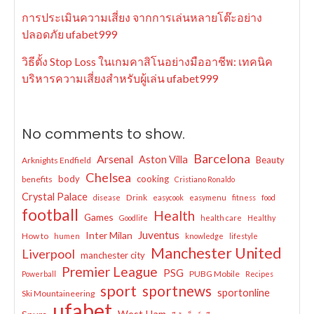
การประเมินความเสี่ยง จากการเล่นหลายโต๊ะอย่าง
ปลอดภัย ufabet999
วิธีตั้ง Stop Loss ในเกมคาสิโนอย่างมืออาชีพ: เทคนิค
บริหารความเสี่ยงสำหรับผู้เล่น ufabet999
No comments to show.
Barcelona
Arsenal
Aston Villa
Beauty
Arknights Endfield
Chelsea
body
cooking
benefits
Cristiano Ronaldo
Crystal Palace
Drink
disease
easycook
easymenu
fitness
food
football
Health
Games
Goodlife
health care
Healthy
Juventus
Inter Milan
How to
humen
knowledge
lifestyle
Manchester United
Liverpool
manchester city
Premier League
PSG
PUBG Mobile
Powerball
Recipes
sport
sportnews
sportonline
Ski Mountaineering
ufabet