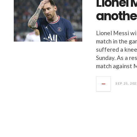
Lionel 
anothe
Lionel Messi wi
match in the ga
suffered a knee
Sunday. As a res
match against 
SEP 25, 202