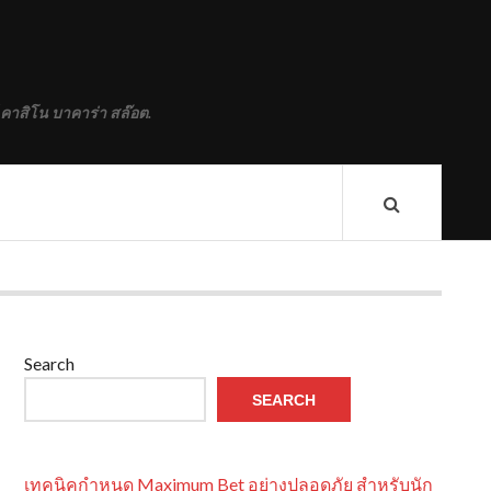
M
 คาสิโน บาคาร่า สล๊อต.
Search
SEARCH
เทคนิคกำหนด Maximum Bet อย่างปลอดภัย สำหรับนัก