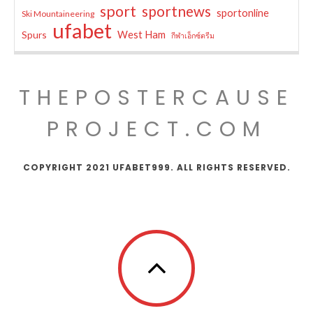
sport
sportnews
sportonline
Ski Mountaineering
ufabet
Spurs
West Ham
กีฬาเอ็กซ์ตรีม
THEPOSTERCAUSE
PROJECT.COM
COPYRIGHT 2021 UFABET999. ALL RIGHTS RESERVED.