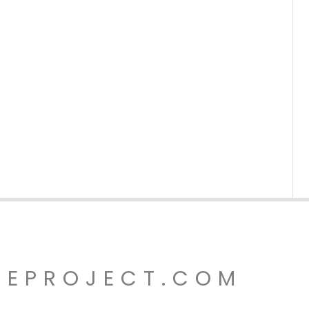
SEPROJECT.COM