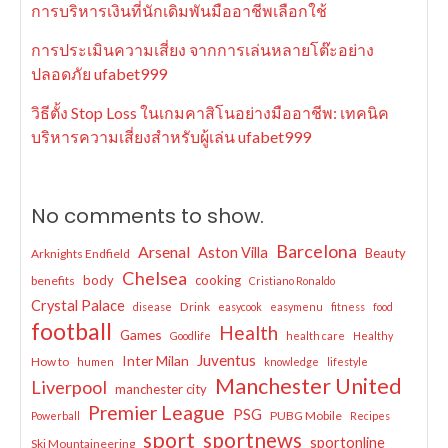
การบริหารเงินที่นักเดิมพันมืออาชีพเลือกใช้
การประเมินความเสี่ยง จากการเล่นหลายโต๊ะอย่าง
ปลอดภัย ufabet999
วิธีตั้ง Stop Loss ในเกมคาสิโนอย่างมืออาชีพ: เทคนิค
บริหารความเสี่ยงสำหรับผู้เล่น ufabet999
No comments to show.
Barcelona
Arsenal
Aston Villa
Beauty
Arknights Endfield
Chelsea
body
cooking
benefits
Cristiano Ronaldo
Crystal Palace
Drink
disease
easycook
easymenu
fitness
food
football
Health
Games
Goodlife
health care
Healthy
Juventus
Inter Milan
How to
humen
knowledge
lifestyle
Manchester United
Liverpool
manchester city
Premier League
PSG
PUBG Mobile
Powerball
Recipes
sport
sportnews
sportonline
Ski Mountaineering