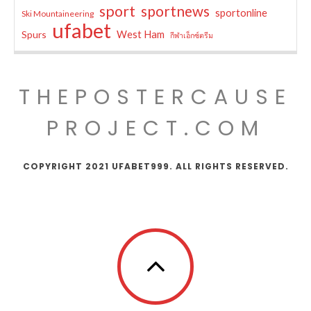
sport
sportnews
sportonline
Ski Mountaineering
ufabet
Spurs
West Ham
กีฬาเอ็กซ์ตรีม
THEPOSTERCAUSE
PROJECT.COM
COPYRIGHT 2021 UFABET999. ALL RIGHTS RESERVED.