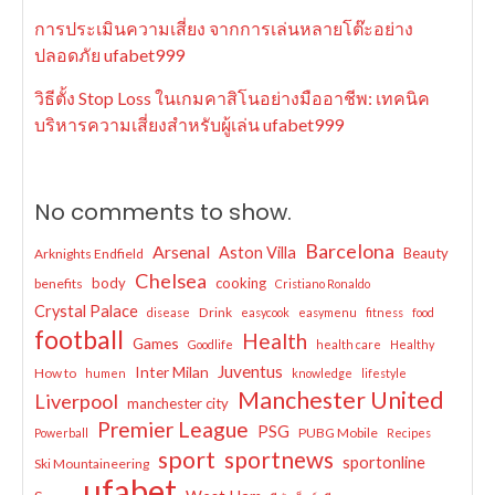
การประเมินความเสี่ยง จากการเล่นหลายโต๊ะอย่าง
ปลอดภัย ufabet999
วิธีตั้ง Stop Loss ในเกมคาสิโนอย่างมืออาชีพ: เทคนิค
บริหารความเสี่ยงสำหรับผู้เล่น ufabet999
No comments to show.
Barcelona
Arsenal
Aston Villa
Beauty
Arknights Endfield
Chelsea
body
cooking
benefits
Cristiano Ronaldo
Crystal Palace
Drink
disease
easycook
easymenu
fitness
food
football
Health
Games
Goodlife
health care
Healthy
Juventus
Inter Milan
How to
humen
knowledge
lifestyle
Manchester United
Liverpool
manchester city
Premier League
PSG
PUBG Mobile
Powerball
Recipes
sport
sportnews
sportonline
Ski Mountaineering
ufabet