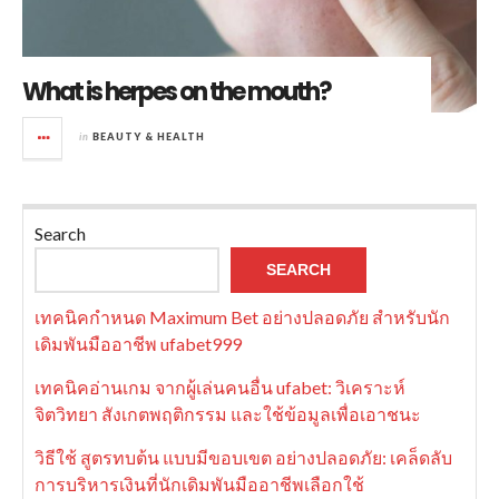
What is herpes on the mouth?
in
BEAUTY & HEALTH
Search
SEARCH
เทคนิคกำหนด Maximum Bet อย่างปลอดภัย สำหรับนัก
เดิมพันมืออาชีพ ufabet999
เทคนิคอ่านเกม จากผู้เล่นคนอื่น ufabet: วิเคราะห์
จิตวิทยา สังเกตพฤติกรรม และใช้ข้อมูลเพื่อเอาชนะ
วิธีใช้ สูตรทบต้น แบบมีขอบเขต อย่างปลอดภัย: เคล็ดลับ
การบริหารเงินที่นักเดิมพันมืออาชีพเลือกใช้