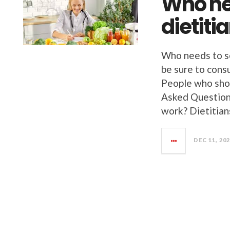
Who ne
dietiti
Who needs to se
be sure to consu
People who shou
Asked Questions
work? Dietitians
DEC 11, 20