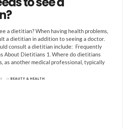
eds to see a
an?
e a dietitian? When having health problems,
lt a dietitian in addition to seeing a doctor.
ld consult a dietitian include: Frequently
 About Dietitians 1. Where do dietitians
, as another medical professional, typically
24
in
BEAUTY & HEALTH