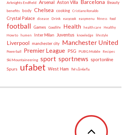
Barcelona
Arsenal
Aston Villa
Beauty
Arknights Endfield
Chelsea
body
cooking
benefits
Cristiano Ronaldo
Crystal Palace
Drink
disease
easycook
easymenu
fitness
food
football
Health
Games
Goodlife
health care
Healthy
Juventus
Inter Milan
How to
humen
knowledge
lifestyle
Manchester United
Liverpool
manchester city
Premier League
PSG
PUBG Mobile
Powerball
Recipes
sport
sportnews
sportonline
Ski Mountaineering
ufabet
Spurs
West Ham
กีฬาเอ็กซ์ตรีม