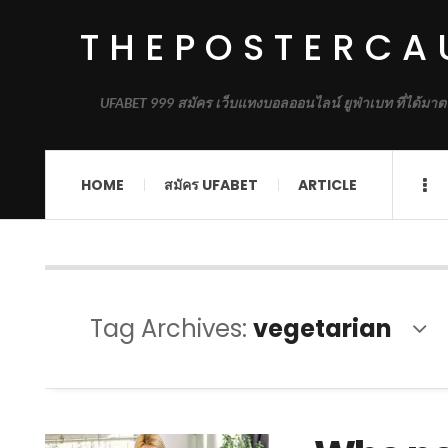
THEPOSTERCA
UFABET 999 สมัคร เว็บแทงบอลออนไลน์ ยูฟ่าเบท ที่ได้มาต
HOME
สมัคร UFABET
ARTICLE
Tag Archives:
vegetarian