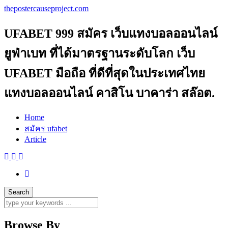
thepostercauseproject.com
UFABET 999 สมัคร เว็บแทงบอลออนไลน์
ยูฟ่าเบท ที่ได้มาตรฐานระดับโลก เว็บ
UFABET มือถือ ที่ดีที่สุดในประเทศไทย
แทงบอลออนไลน์ คาสิโน บาคาร่า สล๊อต.
Home
สมัคร ufabet
Article
Browse By