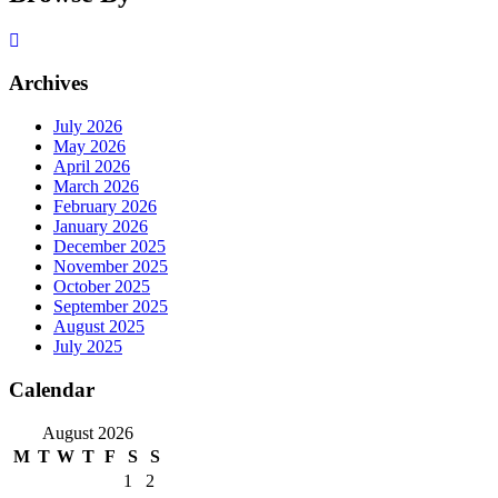
Archives
July 2026
May 2026
April 2026
March 2026
February 2026
January 2026
December 2025
November 2025
October 2025
September 2025
August 2025
July 2025
Calendar
August 2026
M
T
W
T
F
S
S
1
2