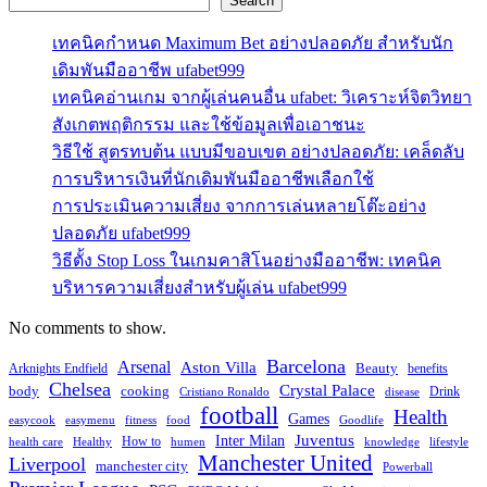
Search
เทคนิคกำหนด Maximum Bet อย่างปลอดภัย สำหรับนัก
เดิมพันมืออาชีพ ufabet999
เทคนิคอ่านเกม จากผู้เล่นคนอื่น ufabet: วิเคราะห์จิตวิทยา
สังเกตพฤติกรรม และใช้ข้อมูลเพื่อเอาชนะ
วิธีใช้ สูตรทบต้น แบบมีขอบเขต อย่างปลอดภัย: เคล็ดลับ
การบริหารเงินที่นักเดิมพันมืออาชีพเลือกใช้
การประเมินความเสี่ยง จากการเล่นหลายโต๊ะอย่าง
ปลอดภัย ufabet999
วิธีตั้ง Stop Loss ในเกมคาสิโนอย่างมืออาชีพ: เทคนิค
บริหารความเสี่ยงสำหรับผู้เล่น ufabet999
No comments to show.
Barcelona
Arsenal
Aston Villa
Beauty
Arknights Endfield
benefits
Chelsea
Crystal Palace
body
cooking
Drink
Cristiano Ronaldo
disease
football
Health
Games
easycook
easymenu
fitness
food
Goodlife
Juventus
Inter Milan
How to
health care
Healthy
humen
knowledge
lifestyle
Manchester United
Liverpool
manchester city
Powerball