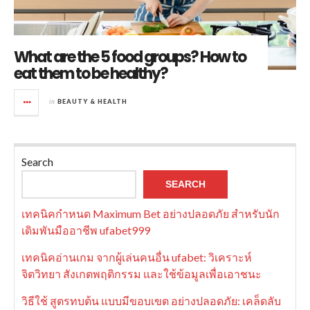
What are the 5 food groups? How to
eat them to be healthy?
in
BEAUTY & HEALTH
Search
SEARCH
เทคนิคกำหนด Maximum Bet อย่างปลอดภัย สำหรับนัก
เดิมพันมืออาชีพ ufabet999
เทคนิคอ่านเกม จากผู้เล่นคนอื่น ufabet: วิเคราะห์
จิตวิทยา สังเกตพฤติกรรม และใช้ข้อมูลเพื่อเอาชนะ
วิธีใช้ สูตรทบต้น แบบมีขอบเขต อย่างปลอดภัย: เคล็ดลับ