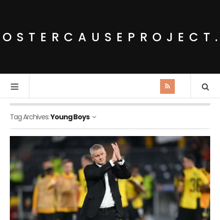
POSTERCAUSEPROJECT
Tag Archives:
Young Boys