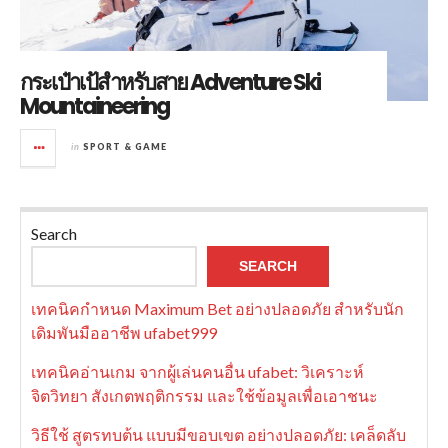
กระเป๋าเป้สำหรับสาย Adventure Ski
Mountaineering
in
SPORT & GAME
Search
SEARCH
เทคนิคกำหนด Maximum Bet อย่างปลอดภัย สำหรับนัก
เดิมพันมืออาชีพ ufabet999
เทคนิคอ่านเกม จากผู้เล่นคนอื่น ufabet: วิเคราะห์
จิตวิทยา สังเกตพฤติกรรม และใช้ข้อมูลเพื่อเอาชนะ
วิธีใช้ สูตรทบต้น แบบมีขอบเขต อย่างปลอดภัย: เคล็ดลับ