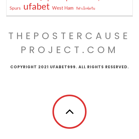
ufabet
Spurs
West Ham
กีฬาเอ็กซ์ตรีม
THEPOSTERCAUSE
PROJECT.COM
COPYRIGHT 2021 UFABET999. ALL RIGHTS RESERVED.