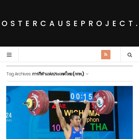
POSTERCAUSEPROJECT
Tag Archives:
การกีฬาแห่งประเทศไทย (กกท.)