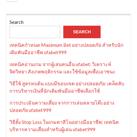
Search
SEARCH
เทคนิคกำหนด Maximum Bet อย่างปลอดภัย สำหรับนัก
เดิมพันมืออาชีพ ufabet999
เทคนิคอ่านเกม จากผู้เล่นคนอื่น ufabet: วิเคราะห์
จิตวิทยา สังเกตพฤติกรรม และใช้ข้อมูลเพื่อเอาชนะ
วิธีใช้ สูตรทบต้น แบบมีขอบเขต อย่างปลอดภัย: เคล็ดลับ
การบริหารเงินที่นักเดิมพันมืออาชีพเลือกใช้
การประเมินความเสี่ยง จากการเล่นหลายโต๊ะอย่าง
ปลอดภัย ufabet999
วิธีตั้ง Stop Loss ในเกมคาสิโนอย่างมืออาชีพ: เทคนิค
บริหารความเสี่ยงสำหรับผู้เล่น ufabet999