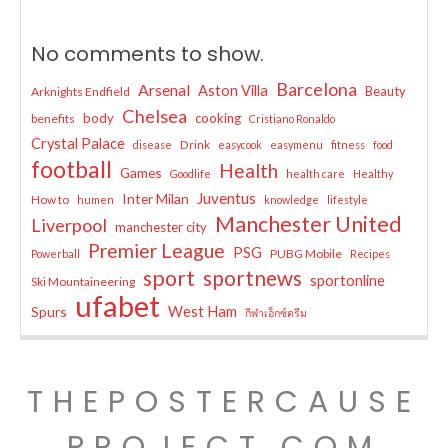
No comments to show.
Barcelona
Arsenal
Aston Villa
Beauty
Arknights Endfield
Chelsea
body
cooking
benefits
Cristiano Ronaldo
Crystal Palace
Drink
disease
easycook
easymenu
fitness
food
football
Health
Games
Goodlife
health care
Healthy
Juventus
Inter Milan
How to
humen
knowledge
lifestyle
Manchester United
Liverpool
manchester city
Premier League
PSG
PUBG Mobile
Powerball
Recipes
sport
sportnews
sportonline
Ski Mountaineering
ufabet
Spurs
West Ham
กีฬาเอ็กซ์ตรีม
THEPOSTERCAUSE
PROJECT.COM