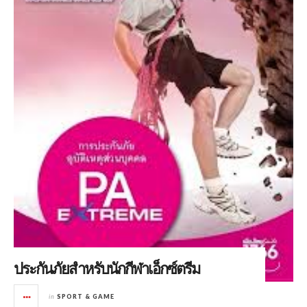
ประกันภัยสำหรับนักกีฬาเอ็กซ์ตรีม
in
SPORT & GAME