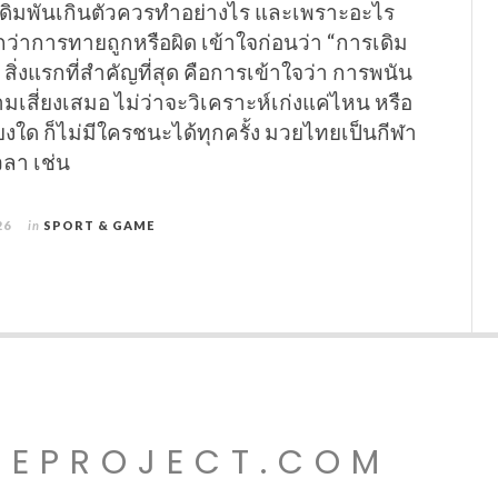
เดิมพันเกินตัวควรทำอย่างไร และเพราะอะไร
ญกว่าการทายถูกหรือผิด เข้าใจก่อนว่า “การเดิม
 สิ่งแรกที่สำคัญที่สุด คือการเข้าใจว่า การพนัน
เสี่ยงเสมอ ไม่ว่าจะวิเคราะห์เก่งแค่ไหน หรือ
งใด ก็ไม่มีใครชนะได้ทุกครั้ง มวยไทยเป็นกีฬา
วลา เช่น
26
in
SPORT & GAME
SEPROJECT.COM