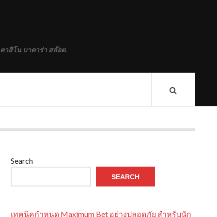
M
 คาสิโน บาคาร่า สล๊อต.
Search
SEARCH
เทคนิคกำหนด Maximum Bet อย่างปลอดภัย สำหรับนัก