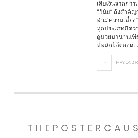
เสียเงินจากการ
“วินัย” ถึงสำคั
พันมีความเสี่ยง”
ทุกประเภทมีความ
ดูมวยมานานเพีย
ที่พลิกได้ตลอดเ
MAY 19, 20
THEPOSTERCAU