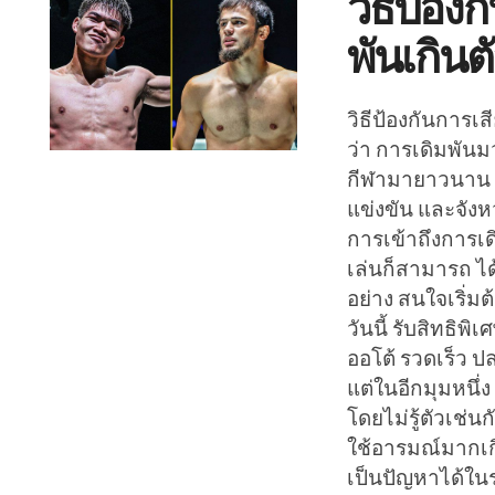
วิธีป้อง
พันเกินต
วิธีป้องกันการเ
ว่า การเดิมพันม
กีฬามายาวนาน เ
แข่งขัน และจัง
การเข้าถึงการเดิม
เล่นก็สามารถ ไ
อย่าง สนใจเริ่ม
วันนี้ รับสิทธ
ออโต้ รวดเร็ว 
แต่ในอีกมุมหนึ่
โดยไม่รู้ตัวเช่น
ใช้อารมณ์มากเก
เป็นปัญหาได้ใน