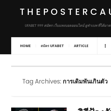
THEPOSTERCA
UFABET 999 สมัคร เว็บแทงบอลออนไลน์ ยูฟ่าเบท ที่ได้มาต
HOME
สมัคร UFABET
ARTICLE
Tag Archives:
การเดิมพันเกินตัว