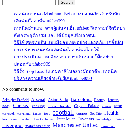
Search
เทคนิคกำหนด Maximum Bet อย่างปลอดภัย สำหรับนัก
เดิมพันมืออาชีพ ufabet999
เทคนิคอ่านเกม จากผู้เล่นคนอื่น ufabet: วิเคราะห์จิตวิทยา
สังเกตพฤติกรรม และใช้ข้อมูลเพื่อเอาชนะ
วิธีใช้ สูตรทบต้น แบบมีขอบเขต อย่างปลอดภัย: เคล็ดลับ
การบริหารเงินที่นักเดิมพันมืออาชีพเลือกใช้
การประเมินความเสี่ยง จากการเล่นหลายโต๊ะอย่าง
ปลอดภัย ufabet999
วิธีตั้ง Stop Loss ในเกมคาสิโนอย่างมืออาชีพ: เทคนิค
บริหารความเสี่ยงสำหรับผู้เล่น ufabet999
No comments to show.
Barcelona
Arsenal
Aston Villa
Beauty
Arknights Endfield
benefits
Chelsea
Crystal Palace
body
cooking
Drink
Cristiano Ronaldo
disease
football
Health
Games
easycook
easymenu
fitness
food
Goodlife
Juventus
Inter Milan
How to
health care
Healthy
humen
knowledge
lifestyle
Manchester United
Liverpool
manchester city
Powerball