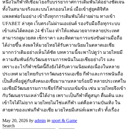
หนึ่งในกีฬาที่เชื่อมโยงกับบรรยากาศการเดิมพันได้อย่างชัดเจน
ทั้งในสนามจริงและบนโลกออนไลน์ เมื่อเข้าสู่ยุคดิจิทัล
แพลตฟอร์มอย่าง เข้าถึงทุกการเดิมพันได้ง่ายผ่าน ทางเข้า
UFABET ล่าสุด เว็บตรงไม่ผ่านเอเย่นต์ รองรับมือถือทุกระบบ
เข้าเล่นได้ตลอด 24 ชั่วโมง ทำให้แฟนมวยจากหลายประเทศ
สามารถดูมวยสด เช็กราคา และติดตามการแข่งขันผ่านมือถือ
ได้ง่ายขึ้น ส่งผลให้มวยไทยได้รับความนิยมในตลาดเอเชีย
มากกว่าเดิมอย่างเห็นได้ชัด บทความนี้จะพาไปดูว่า มวยไทยมี
ความสัมพันธ์กับวัฒนธรรมการพนันในเอเชียอย่างไร และ
เพราะอะไรกีฬาชนิดนี้ถึงยังได้รับความนิยมต่อเนื่องในหลาย
ประเทศ มวยไทยกับรากวัฒนธรรมเอเชีย กีฬาและการพนันถือ
เป็นสิ่งที่อยู่คู่กับสังคมเอเชียมานานหลายร้อยปี หลายประเทศใน
เอเชียมีวัฒนธรรมการเชียร์กีฬาแบบเข้มข้น เช่น มวยไทยจึงเข้า
กับวัฒนธรรมเหล่านี้ได้ง่าย เพราะเป็นกีฬาที่ดูสนุก ตื่นเต้น และ
เข้าใจได้ไม่ยาก มวยไทยไม่ใช่แค่กีฬา แต่คือความบันเทิง ใน
สายตาของแฟนกีฬาเอเชีย มวยไทยมีเสน่ห์เฉพาะตัว ทั้งเรื่อง
May 20, 2026
by
admin
in
sport & Game
Search