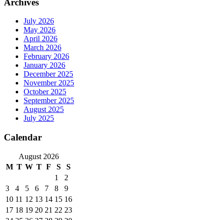
Archives
July 2026
May 2026
April 2026
March 2026
February 2026
January 2026
December 2025
November 2025
October 2025
September 2025
August 2025
July 2025
Calendar
August 2026
M
T
W
T
F
S
S
1
2
3
4
5
6
7
8
9
10
11
12
13
14
15
16
17
18
19
20
21
22
23