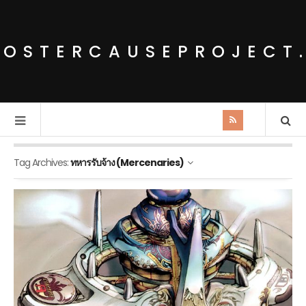
POSTERCAUSEPROJECT
Tag Archives:
ทหารรับจ้าง (Mercenaries)