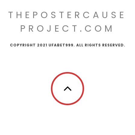
THEPOSTERCAUSE
PROJECT.COM
COPYRIGHT 2021 UFABET999. ALL RIGHTS RESERVED.