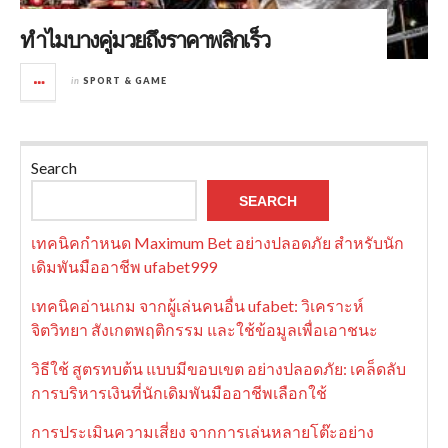
ทำไมบางคู่มวยถึงราคาพลิกเร็ว
in
SPORT & GAME
Search
SEARCH
เทคนิคกำหนด Maximum Bet อย่างปลอดภัย สำหรับนัก
เดิมพันมืออาชีพ ufabet999
เทคนิคอ่านเกม จากผู้เล่นคนอื่น ufabet: วิเคราะห์
จิตวิทยา สังเกตพฤติกรรม และใช้ข้อมูลเพื่อเอาชนะ
วิธีใช้ สูตรทบต้น แบบมีขอบเขต อย่างปลอดภัย: เคล็ดลับ
การบริหารเงินที่นักเดิมพันมืออาชีพเลือกใช้
การประเมินความเสี่ยง จากการเล่นหลายโต๊ะอย่าง