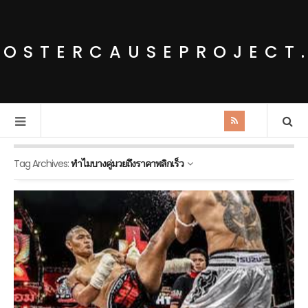
POSTERCAUSEPROJECT
Tag Archives:
ทำไมบางคู่มวยถึงราคาพลิกเร็ว