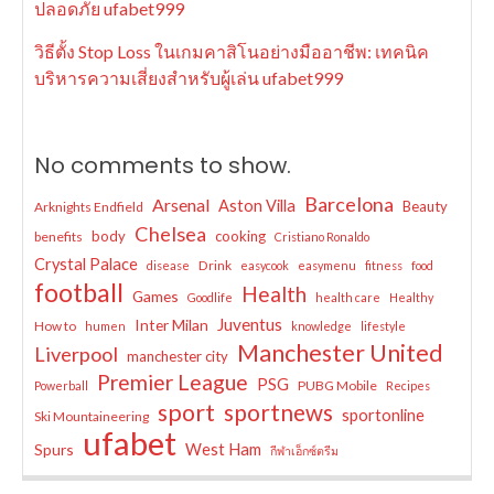
ปลอดภัย ufabet999
วิธีตั้ง Stop Loss ในเกมคาสิโนอย่างมืออาชีพ: เทคนิค
บริหารความเสี่ยงสำหรับผู้เล่น ufabet999
No comments to show.
Barcelona
Arsenal
Aston Villa
Beauty
Arknights Endfield
Chelsea
body
cooking
benefits
Cristiano Ronaldo
Crystal Palace
Drink
disease
easycook
easymenu
fitness
food
football
Health
Games
Goodlife
health care
Healthy
Juventus
Inter Milan
How to
humen
knowledge
lifestyle
Manchester United
Liverpool
manchester city
Premier League
PSG
PUBG Mobile
Powerball
Recipes
sport
sportnews
sportonline
Ski Mountaineering
ufabet
Spurs
West Ham
กีฬาเอ็กซ์ตรีม