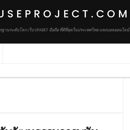
USEPROJECT.CO
รฐานระดับโลก เว็บ UFABET มือถือ ที่ดีที่สุดในประเทศไทย แทงบอลออนไลน์