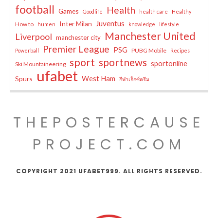
football
Health
Games
Goodlife
health care
Healthy
Juventus
Inter Milan
How to
humen
knowledge
lifestyle
Manchester United
Liverpool
manchester city
Premier League
PSG
PUBG Mobile
Powerball
Recipes
sport
sportnews
sportonline
Ski Mountaineering
ufabet
Spurs
West Ham
กีฬาเอ็กซ์ตรีม
THEPOSTERCAUSE
PROJECT.COM
COPYRIGHT 2021 UFABET999. ALL RIGHTS RESERVED.