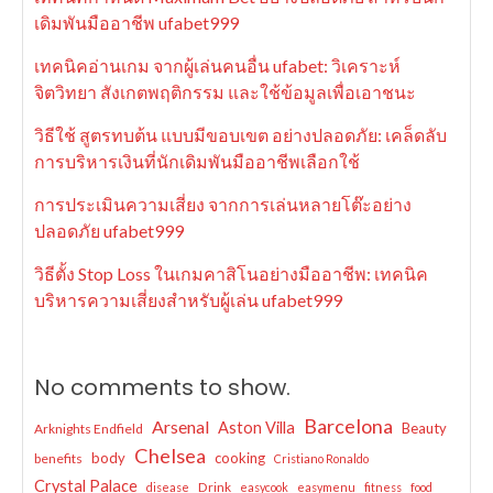
เดิมพันมืออาชีพ ufabet999
เทคนิคอ่านเกม จากผู้เล่นคนอื่น ufabet: วิเคราะห์
จิตวิทยา สังเกตพฤติกรรม และใช้ข้อมูลเพื่อเอาชนะ
วิธีใช้ สูตรทบต้น แบบมีขอบเขต อย่างปลอดภัย: เคล็ดลับ
การบริหารเงินที่นักเดิมพันมืออาชีพเลือกใช้
การประเมินความเสี่ยง จากการเล่นหลายโต๊ะอย่าง
ปลอดภัย ufabet999
วิธีตั้ง Stop Loss ในเกมคาสิโนอย่างมืออาชีพ: เทคนิค
บริหารความเสี่ยงสำหรับผู้เล่น ufabet999
No comments to show.
Barcelona
Arsenal
Aston Villa
Beauty
Arknights Endfield
Chelsea
body
cooking
benefits
Cristiano Ronaldo
Crystal Palace
Drink
disease
easycook
easymenu
fitness
food