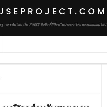
USEPROJECT.CO
รฐานระดับโลก เว็บ UFABET มือถือ ที่ดีที่สุดในประเทศไทย แทงบอลออนไลน์