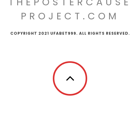
THEPOSTERCAUSE
PROJECT.COM
COPYRIGHT 2021 UFABET999. ALL RIGHTS RESERVED.