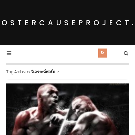
POSTERCAUSEPROJECT
Tag Archives:
วิเคราะห์ฟอร์ม