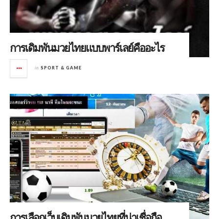
การเดิมพันมวยไทยแบบพาร์เลย์คืออะไร
in
SPORT & GAME
การเลือกเว็บเดิมพันมวยไทยที่น่าเชื่อถือ