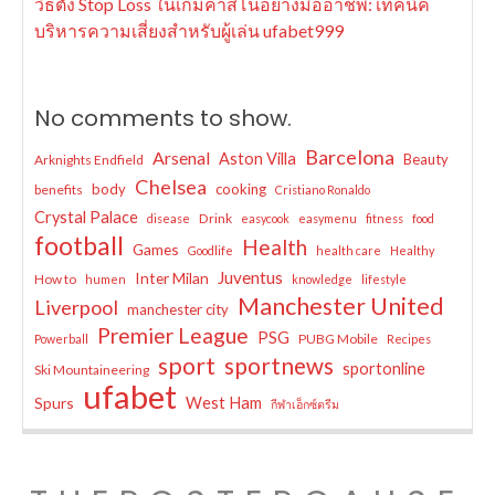
วิธีตั้ง Stop Loss ในเกมคาสิโนอย่างมืออาชีพ: เทคนิค
บริหารความเสี่ยงสำหรับผู้เล่น ufabet999
No comments to show.
Barcelona
Arsenal
Aston Villa
Beauty
Arknights Endfield
Chelsea
body
cooking
benefits
Cristiano Ronaldo
Crystal Palace
Drink
disease
easycook
easymenu
fitness
food
football
Health
Games
Goodlife
health care
Healthy
Juventus
Inter Milan
How to
humen
knowledge
lifestyle
Manchester United
Liverpool
manchester city
Premier League
PSG
PUBG Mobile
Powerball
Recipes
sport
sportnews
sportonline
Ski Mountaineering
ufabet
Spurs
West Ham
กีฬาเอ็กซ์ตรีม