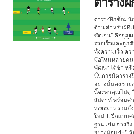
ตารางฝึก
ตารางฝึกซ้อมนัก
ด้าน สำหรับผู้ที่เ
ชัดเจน” คือกุญแ
รวดเร็วและถูกต้อ
ทั้งความเร็ว ค
มือใหม่หลายคนมั
พัฒนาได้ช้า หรื
นั้นการมีตาราง
อย่างมั่นคง รา
นี้จะพาคุณไปดู 
สัปดาห์ พร้อม
ระยะยาว รวมถึง
ใหม่ 1. ฝึกแบบค่
ฐาน เช่น การวิ่
อย่างน้อย 4–5 ว