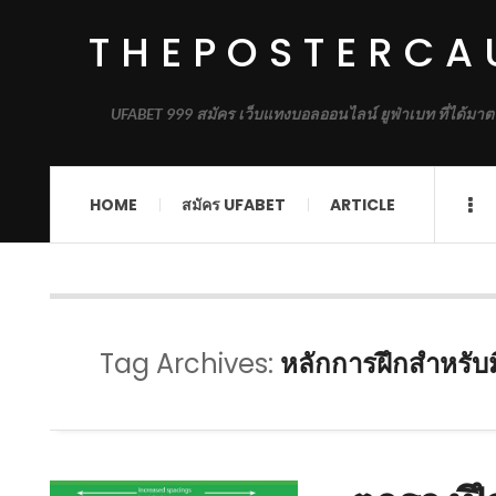
THEPOSTERCA
UFABET 999 สมัคร เว็บแทงบอลออนไลน์ ยูฟ่าเบท ที่ได้มาต
HOME
สมัคร UFABET
ARTICLE
Tag Archives:
หลักการฝึกสำหรับม