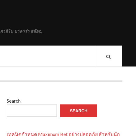
M
 คาสิโน บาคาร่า สล๊อต.
Search
SEARCH
เทคนิคกำหนด Maximum Bet อย่างปลอดภัย สำหรับนัก