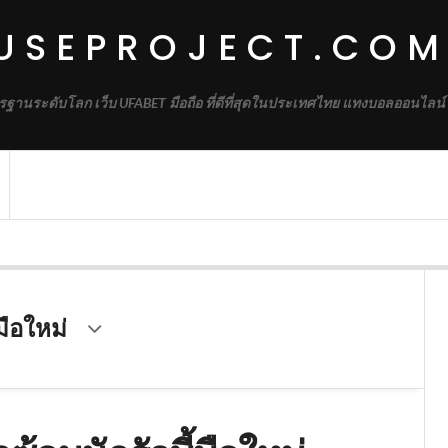
USEPROJECT.CO
รฐานระดับโลก เว็บ UFABET มือถือ ที่ดีที่สุดในประเทศไทย แทงบอลออนไลน์
ือใหม่