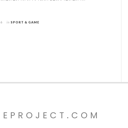
26
in
SPORT & GAME
SEPROJECT.COM