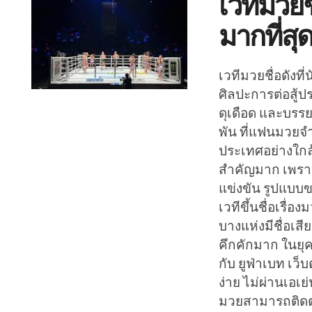
เวทีมวยช
มากที่สุ
เวทีมวยชื่อดังท
ศิลปะการต่อสู้ป
ดุเดือด และบร
พัน ที่แฟนมวยจ
ประเทศอย่างใกล้
สำคัญมาก เพราะ
แข่งขัน รูปแบบ
เวทีขึ้นชื่อเรื่อ
บางแห่งมีชื่อเ
คึกคักมาก ในยุ
กับ ยูฟ่าเบท เว็
ง่าย ไม่ผ่านเอเย
มวยสามารถติดตา