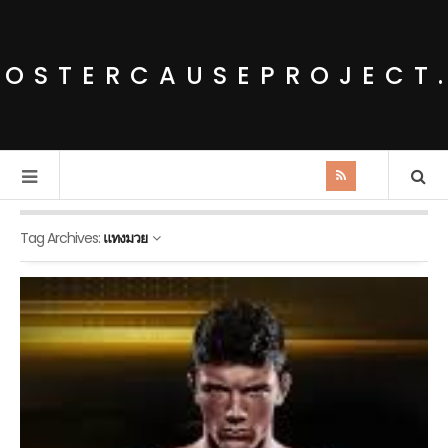
POSTERCAUSEPROJECT
Tag Archives:
แทงมวย