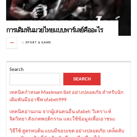
การเดิมพันมวยไทยแบบพาร์เลย์คืออะไร
in
SPORT & GAME
Search
SEARCH
เทคนิคกำหนด Maximum Bet อย่างปลอดภัย สำหรับนัก
เดิมพันมืออาชีพ ufabet999
เทคนิคอ่านเกม จากผู้เล่นคนอื่น ufabet: วิเคราะห์
จิตวิทยา สังเกตพฤติกรรม และใช้ข้อมูลเพื่อเอาชนะ
วิธีใช้ สูตรทบต้น แบบมีขอบเขต อย่างปลอดภัย: เคล็ดลับ