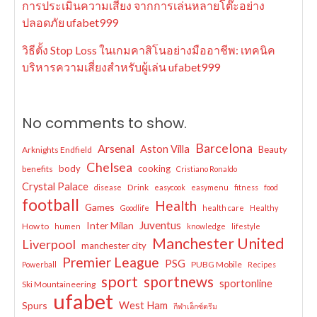
การประเมินความเสี่ยง จากการเล่นหลายโต๊ะอย่าง
ปลอดภัย ufabet999
วิธีตั้ง Stop Loss ในเกมคาสิโนอย่างมืออาชีพ: เทคนิค
บริหารความเสี่ยงสำหรับผู้เล่น ufabet999
No comments to show.
Barcelona
Arsenal
Aston Villa
Beauty
Arknights Endfield
Chelsea
body
cooking
benefits
Cristiano Ronaldo
Crystal Palace
Drink
disease
easycook
easymenu
fitness
food
football
Health
Games
Goodlife
health care
Healthy
Juventus
Inter Milan
How to
humen
knowledge
lifestyle
Manchester United
Liverpool
manchester city
Premier League
PSG
PUBG Mobile
Powerball
Recipes
sport
sportnews
sportonline
Ski Mountaineering
ufabet
Spurs
West Ham
กีฬาเอ็กซ์ตรีม