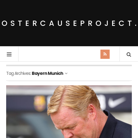
POSTERCAUSEPROJECT
Tag Archives:
Bayern Munich