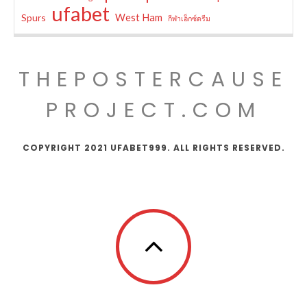
ufabet
Spurs
West Ham
กีฬาเอ็กซ์ตรีม
THEPOSTERCAUSE
PROJECT.COM
COPYRIGHT 2021 UFABET999. ALL RIGHTS RESERVED.