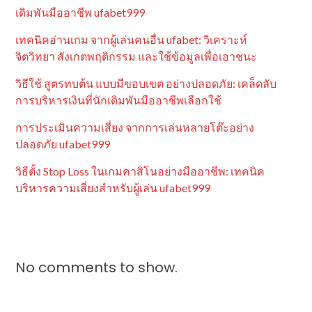
เดิมพันมืออาชีพ ufabet999
เทคนิคอ่านเกม จากผู้เล่นคนอื่น ufabet: วิเคราะห์
จิตวิทยา สังเกตพฤติกรรม และใช้ข้อมูลเพื่อเอาชนะ
วิธีใช้ สูตรทบต้น แบบมีขอบเขต อย่างปลอดภัย: เคล็ดลับ
การบริหารเงินที่นักเดิมพันมืออาชีพเลือกใช้
การประเมินความเสี่ยง จากการเล่นหลายโต๊ะอย่าง
ปลอดภัย ufabet999
วิธีตั้ง Stop Loss ในเกมคาสิโนอย่างมืออาชีพ: เทคนิค
บริหารความเสี่ยงสำหรับผู้เล่น ufabet999
No comments to show.