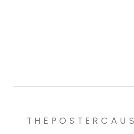
THEPOSTERCAU