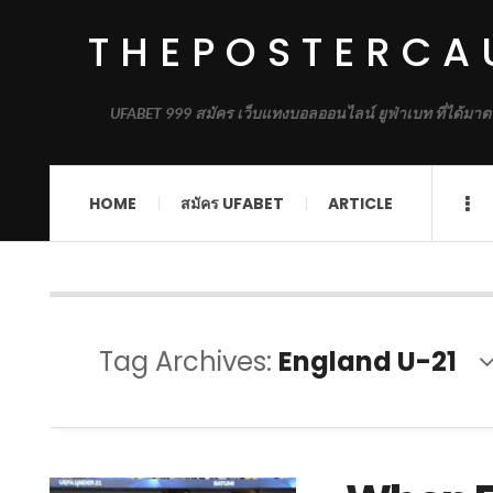
THEPOSTERCA
UFABET 999 สมัคร เว็บแทงบอลออนไลน์ ยูฟ่าเบท ที่ได้มาต
HOME
สมัคร UFABET
ARTICLE
Tag Archives:
England U-21