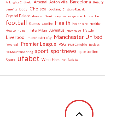
Barcelona
Arsenal
Aston Villa
Beauty
Arknights Endfield
Chelsea
body
cooking
benefits
Cristiano Ronaldo
Crystal Palace
Drink
disease
easycook
easymenu
fitness
food
football
Health
Games
Goodlife
health care
Healthy
Juventus
Inter Milan
How to
humen
knowledge
lifestyle
Manchester United
Liverpool
manchester city
Premier League
PSG
PUBG Mobile
Powerball
Recipes
sport
sportnews
sportonline
Ski Mountaineering
ufabet
Spurs
West Ham
กีฬาเอ็กซ์ตรีม