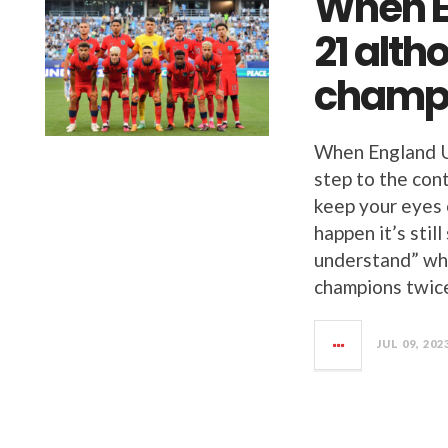
When E
21 alth
champi
When England U
step to the con
keep your eyes 
happen it’s stil
understand” wh
champions twice
JUL 09, 202