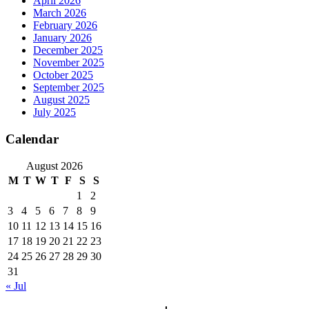
April 2026
March 2026
February 2026
January 2026
December 2025
November 2025
October 2025
September 2025
August 2025
July 2025
Calendar
August 2026
M
T
W
T
F
S
S
1
2
3
4
5
6
7
8
9
10
11
12
13
14
15
16
17
18
19
20
21
22
23
24
25
26
27
28
29
30
31
« Jul