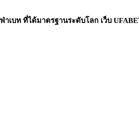
่าเบท ที่ได้มาตรฐานระดับโลก เว็บ UFABET 