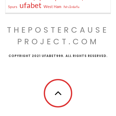
ufabet
Spurs
West Ham
กีฬาเอ็กซ์ตรีม
THEPOSTERCAUSE
PROJECT.COM
COPYRIGHT 2021 UFABET999. ALL RIGHTS RESERVED.